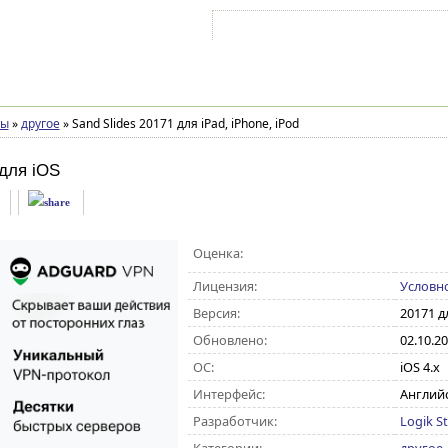
Войти на аккаунт
Зарегистрироваться
ры
»
другое
»
Sand Slides 20171 для iPad, iPhone, iPod
для iOS
Оценка:
Лицензия:
Условн
Версия:
20171 дл
Обновлено:
02.10.2
ОС:
iOS 4.x
Интерфейс:
Англий
Разработчик:
Logik S