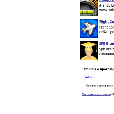
iHandy L
www.soft
Flight Co
Flight C
себя в р
SPB Brai
Spb Brai
головоло
Отзывы о программ
Admin
Отзывов о программе
Читать все отзывы
(0