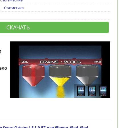
-
Логические
1 |
Статистика
СКАЧАТЬ
3
в
ело
e Spore Origins LE 1.0.57 для iPhone, iPad, iPod