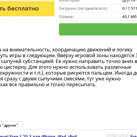
Категории:
другое
Загрузок (сегодня/всего):
0 / 1 51
Размер:
43,1 Мб
а на внимательность, координацию движений и логику
уть игры в следующем. Вверху игровой зоны находятся 
 сыпучей субстанцией. Ее нужно направить точно вниз 
 цистерну. Для этого нужно использовать различные
окружности и т.п.), которые рисуются пальцем. Иногда д
я сразу с двумя сыпучими смесями, тут уже нужно
 как все правильно и точно пересыпать.
а "другое"
evel Free 1.70.3 для iPhone, iPad, iPod
Fre