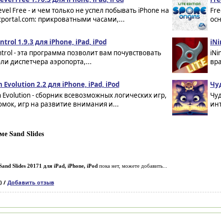
evel Free - и чем только не успел побывать iPhone на
Fre
portal.com: прикроватными часами,...
осн
ntrol 1.9.3 для iPhone, iPad, iPod
iNi
ontrol - эта программа позволит вам почувствовать
iNi
оли диспетчера аэропорта,...
вра
n Evolution 2.2 для iPhone, iPad, iPod
Чу
n Evolution - сборник всевозможных логических игр,
Чуд
мок, игр на развитие внимания и...
инт
е Sand Slides
Sand Slides 20171 для iPad, iPhone, iPod
пока нет, можете добавить...
) /
Добавить отзыв