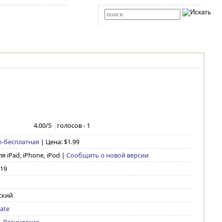
Карта сайта
RSS
Расширенный поиск
4.00
/5
голосов -
1
о-бесплатная
| Цена: $1.99
я iPad, iPhone, iPod
|
Сообщить о новой версии
019
ский
tate