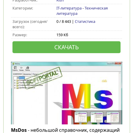
Разработчик:
Rish
Категории:
IT-литература
-
Техническая
литература
Загрузок (сегодня/
0 / 8 443 |
Статистика
всего):
Размер:
159 Кб
СКАЧАТЬ
MsDos
- небольшой справочник, содержащий