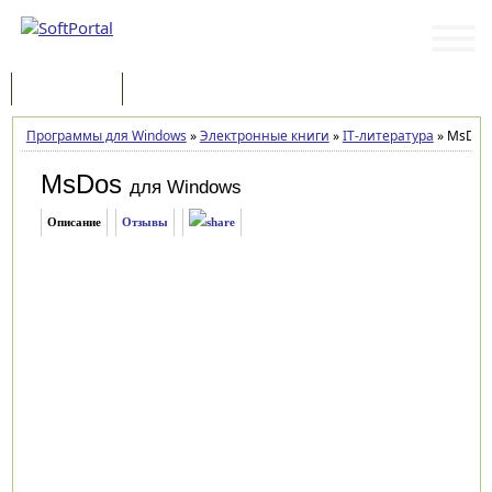
Программы
Статьи
Программы для Windows
»
Электронные книги
»
IT-литература
»
MsDos 
MsDos
для Windows
Описание
Отзывы