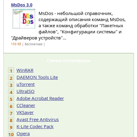
MsDos 3.0
MsDos - небольшой справочник,
содержащий описания команд MsDos,
а также команд обработки "Пакетных
файлов", "Конфигурации системы" и
"Драйверов устройств"...
159 Кб
| Бесплатная |
Самые популярные
WinRAR
1
DAEMON Tools Lite
2
uTorrent
3
UltraISO
4
Adobe Acrobat Reader
5
CCleaner
6
VKSaver
7
Avast Free Antivirus
8
K-Lite Codec Pack
9
Opera
10