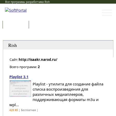
Все программы разработчика Rish
Программы
Статьи
Категории
Rish
Сайт:
http://isaakr.narod.ru/
Всего программ:
2
Playlist 3.1
Playlist - утилита для создание файла
списка воспроизведения для
различных медиаплееров,
поддерживающая форматы m3u и
wpl...
428 Кб
| Бесплатная |