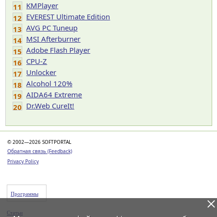
KMPlayer
11
EVEREST Ultimate Edition
12
AVG PC Tuneup
13
MSI Afterburner
14
Adobe Flash Player
15
CPU-Z
16
Unlocker
17
Alcohol 120%
18
AIDA64 Extreme
19
Dr.Web CureIt!
20
© 2002—2026 SOFTPORTAL
Обратная связь (Feedback)
Privacy Policy
Программы
Статьи