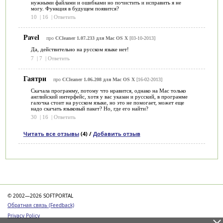
нужными файлами и ошибками но почистить и исправить я не
могу. Функция в будущем появится?
10
|
16
|
Ответить
Pavel
про
CCleaner 1.07.233 для Mac OS X
[03-10-2013]
Да, действительно на русском языке нет!
7
|
7
|
Ответить
Гаятри
про
CCleaner 1.06.208 для Mac OS X
[16-02-2013]
Скачала программу, потому что нравится, однако на Mac только
английский интерфейс, хотя у вас указан и русский, в программе
галочка стоит на русском языке, но это не помогает, может еще
надо скачать языковый пакет? Но, где его найти?
30
|
16
|
Ответить
Читать все отзывы
(4) /
Добавить отзыв
Категории
© 2002—2026 SOFTPORTAL
Обратная связь (Feedback)
Privacy Policy