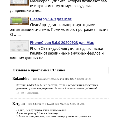
MacKeeper - утилита, которая позволяет вам
очищать систему от мусора, удаляя
устаревшие и не...
CleanApp 3.4.9 для Mac
CleanApp - деинсталятор с функциями
оптимизации системы. Помимо этого программа чистит
кэш,...
PhoneClean 5.6.0 20200923 для Mac
PhoneClean - удобная утилита для очистки
памяти от различных ненужных файлов и
лишних данных на...
Отзывы о программе CCleaner
Rakanishu
про
CCleaner 1.07.236 для Mac OS X
[06-01-2014]
Кэтрин, в Mac OS X нет реестра, этим и объясняятся отсутствие
данного пункта в программе. А так всё замечательно работает!
13
|
9
|
Ответить
Кэтрин
про
CCleaner 1.07.233 для Mac OS X
[06-11-2013]
Ладно, без русского языка жить можно.
А как же реестр? Как на Виндоус.
Я больше чем уверена, что компьютер у меня загрязнен не