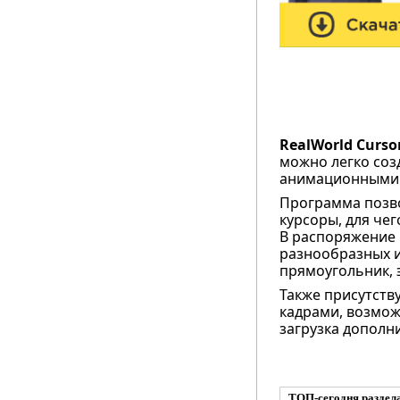
RealWorld Cursor
можно легко соз
анимационными 
Программа позво
курсоры, для че
В распоряжение 
разнообразных и
прямоугольник, э
Также присутст
кадрами, возмож
загрузка дополн
ТОП-сегодня раздел