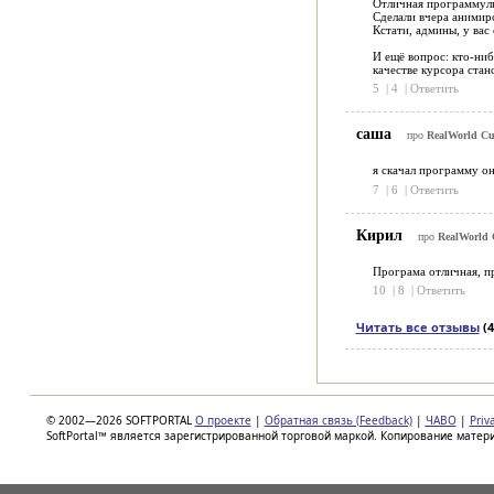
Отличная программульк
Сделали вчера анимиро
Кстати, админы, у вас
И ещё вопрос: кто-ниб
качестве курсора стан
5
|
4
|
Ответить
саша
про
RealWorld Cur
я скачал программу он
7
|
6
|
Ответить
Кирил
про
RealWorld 
Програма отличная, пр
10
|
8
|
Ответить
Читать все отзывы
(4
© 2002—2026 SOFTPORTAL
О проекте
|
Обратная связь (Feedback)
|
ЧАВО
|
Priv
SoftPortal™ является зарегистрированной торговой маркой. Копирование матер