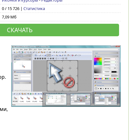
Иконки и курсоры
-
Редакторы
0 / 15 726 |
Статистика
7,09 Мб
СКАЧАТЬ
ор.
ми,