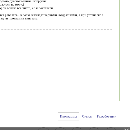
сделать русскоязычный интерфейс.
ваться не могу:)
рой ссылке всё чисто, её и поставили.
ся работать - в папке выглядят чёрными квадратиками, а при установке в
ряд ли программа виновата.
Программы
Статьи
Разработчику