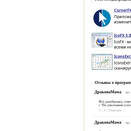
CursorFX
Приложе
изменить
IcoFX 3.
IcoFX -
всеми н
IconsExt
IconsExt
сканируе
Отзывы о программ
ДраконаМама
про
Всё, разобралась, отв
с "По умолчанию (сист
5
|
4
|
Ответить
ДраконаМама
про