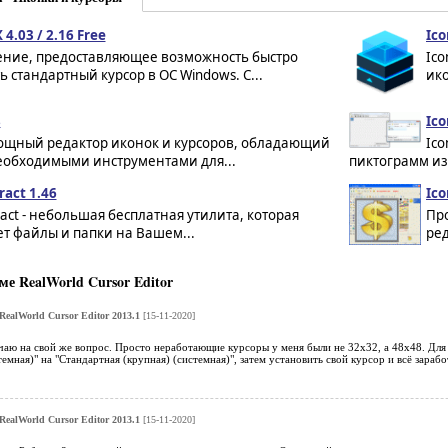
 4.03 / 2.16 Free
Ico
ние, предоставляющее возможность быстро
Ico
 стандартный курсор в ОС Windows. С...
ико
8
Ico
 мощный редактор иконок и курсоров, обладающий
Ico
еобходимыми инструментами для...
пиктограмм из ф
ract 1.46
Ic
ract - небольшая бесплатная утилита, которая
Пр
т файлы и папки на Вашем...
ред
е RealWorld Cursor Editor
RealWorld Cursor Editor 2013.1
[15-11-2020]
ечаю на свой же вопрос. Просто неработающие курсоры у меня были не 32х32, а 48х48. Дл
емная)" на "Стандартная (крупная) (системная)", затем установить свой курсор и всё зарабо
RealWorld Cursor Editor 2013.1
[15-11-2020]