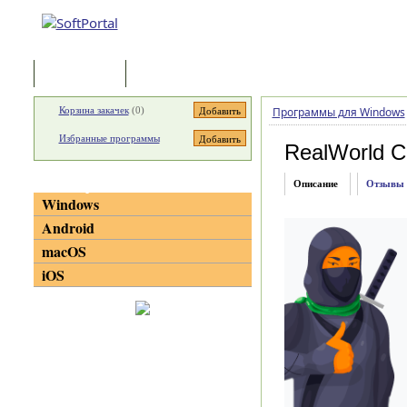
Программы
Статьи
Корзина закачек
(
0
)
Программы для Windows
Избранные программы
RealWorld Cu
Категории
Описание
Отзывы
Windows
Android
macOS
iOS