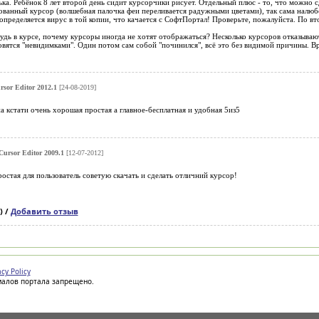
а. Ребёнок 8 лет второй день сидит курсорчики рисует. Отдельный плюс - то, что можно 
ванный курсор (волшебная палочка феи переливается радужными цветами), так сама налюбо
 определяется вирус в той копии, что качается с СофтПортал! Проверьте, пожалуйста. По вто
удь в курсе, почему курсоры иногда не хотят отображаться? Несколько курсоров отказывают
овятся "невидимками". Один потом сам собой "починился", всё это без видимой причины. В
sor Editor 2012.1
[24-08-2019]
а кстати очень хорошая простая а главное-бесплатная и удобная 5из5
Cursor Editor 2009.1
[12-07-2012]
остая для пользователь советую скачать и сделать отличний курсор!
) /
Добавить отзыв
acy Policy
иалов портала запрещено.