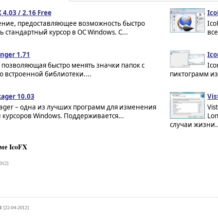
 4.03 / 2.16 Free
Ico
ние, предоставляющее возможность быстро
Ico
 стандартный курсор в ОС Windows. С...
вс
nger 1.71
Ico
 позволяющая быстро менять значки папок с
Ico
 встроенной библиотеки....
пиктограмм из ф
ager 10.03
Vis
ager – одна из лучших программ для изменения
Vis
 курсоров Windows. Поддерживается...
Lon
случаи жизни..
ме IcoFX
012]
1
[22-04-2012]