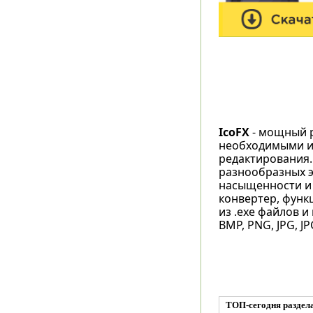
IcoFX
- мощный р
необходимыми ин
редактирования.
разнообразных э
насыщенности и 
конвертер, функ
из .exe файлов 
BMP, PNG, JPG, JP
ТОП-сегодня раздел