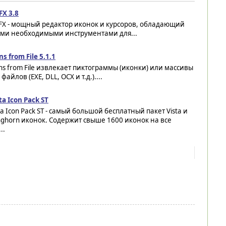
FX 3.8
FX - мощный редактор иконок и курсоров, обладающий
еми необходимыми инструментами для...
ns from File 5.1.1
ns from File извлекает пиктограммы (иконки) или массивы
айлов (EXE, DLL, OCX и т.д.)....
ta Icon Pack ST
ta Icon Pack ST - самый большой бесплатный пакет Vista и
ghorn иконок. Содержит свыше 1600 иконок на все
..