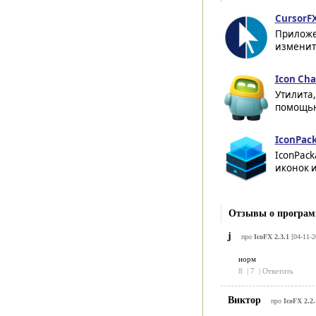
CursorFX
Приложе
изменить
Icon Cha
Утилита,
помощью
IconPack
IconPack
иконок и
Отзывы о програм
j
про
IcoFX 2.3.1
[04-11-2
норм
8
|
7
|
Ответить
Виктор
про
IcoFX 2.2.