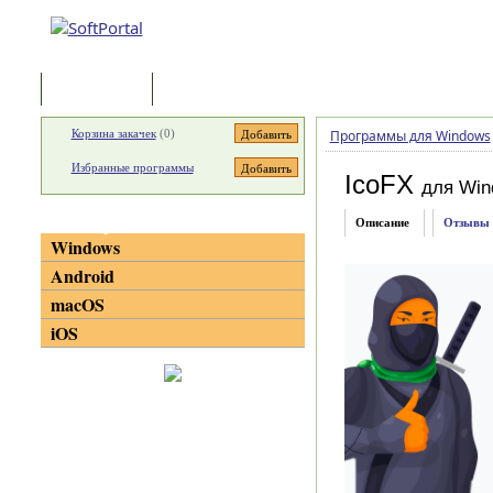
Программы
Статьи
Корзина закачек
(
0
)
Программы для Windows
Избранные программы
IcoFX
для Win
Категории
Описание
Отзывы
Windows
Android
macOS
iOS