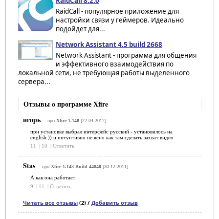
RaidCall 8.2.0
RaidCall - популярное приложение для
настройки связи у геймеров. Идеально
подойдет для...
Network Assistant 4.5 build 2668
Network Assistant - программа для общения
и эффективного взаимодействия по
локальной сети, не требующая работы выделенного
сервера...
Отзывы о программе Xfire
игорь
про
Xfire 1.148
[22-04-2012]
при установке выбрал интерфейс русский - установилось на
english )) и интуитивно не ясно как там сделать захват видео
11
|
10
|
Ответить
Stas
про
Xfire 1.143 Build 44840
[30-12-2011]
А как она работает
9
|
11
|
Ответить
Читать все отзывы
(2) /
Добавить отзыв