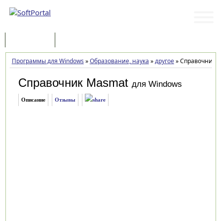
Программы
Статьи
Программы для Windows
»
Образование, наука
»
другое
»
Справочник M
Справочник Masmat
для Windows
Описание
Отзывы