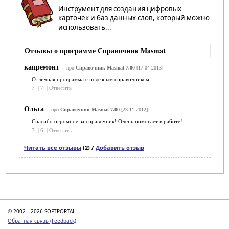
Инструмент для создания цифровых
карточек и баз данных слов, который можно
использовать...
Отзывы о программе Справочник Masmat
капремонт
про
Справочник Masmat 7.00
[17-04-2013]
Отличная программа с полезным справочником.
7
|
7
|
Ответить
Ольга
про
Справочник Masmat 7.00
[23-11-2012]
Спасибо огромное за справочник! Очень помогает в работе!
7
|
6
|
Ответить
Читать все отзывы
(2) /
Добавить отзыв
Категории
© 2002—2026 SOFTPORTAL
Обратная связь (Feedback)