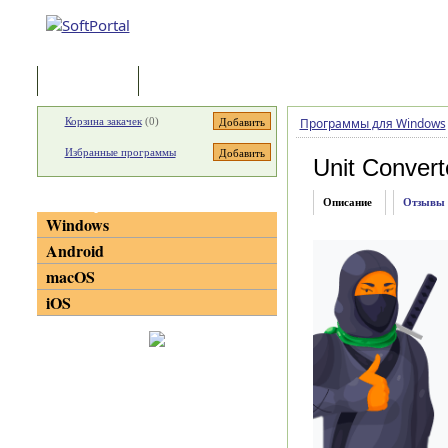
Программы
Статьи
Корзина закачек
(
0
)
Программы для Windows
Избранные программы
Unit Convert
Категории
Описание
Отзывы
Windows
Android
macOS
iOS