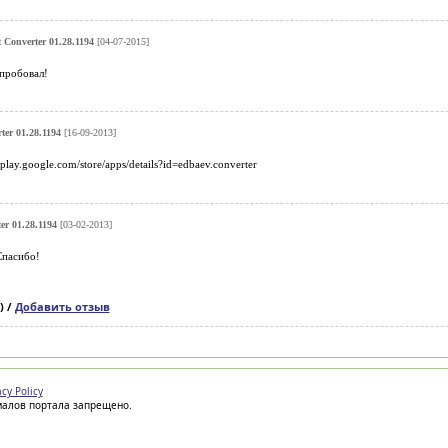
 Converter 01.28.1194
[04-07-2015]
 пробовал!
ter 01.28.1194
[16-09-2013]
/play.google.com/store/apps/details?id=edbaev.converter
er 01.28.1194
[03-02-2013]
Спасибо!
) /
Добавить отзыв
acy Policy
иалов портала запрещено.