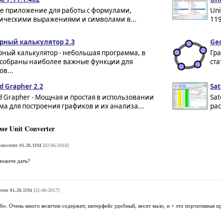
е приложение для работы с формулами,
Uni
ическими выражениями и символами в...
119
ный калькулятор 2.3
Geo
ный калькулятор - небольшая программа, в
Гра
 собраны наиболее важные функции для
ста
в...
 Grapher 2.2
Sat
 Grapher - Мощная и простая в использовании
Sat
а для построения графиков и их анализа...
рас
е Unit Converter
onverter 01.28.1194
[02-06-2018]
можете дать?
rter 01.28.1194
[21-06-2017]
бо. Очень много величин содержит, интерфейс удобный, весит мало, и + это портативная п