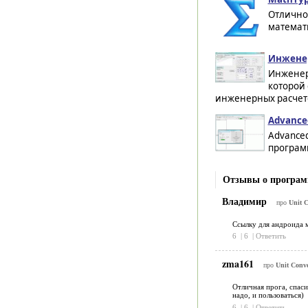
Отлично
математ
Инженер
Инженер
которой
инженерных расчето
Advanced
Advanced
программ
Отзывы о программ
Владимир
про
Unit C
Ссылку для андроида 
6
|
6
|
Ответить
zma161
про
Unit Conve
Отличная прога, спаси
надо, и пользоваться)
6
|
6
|
Ответить