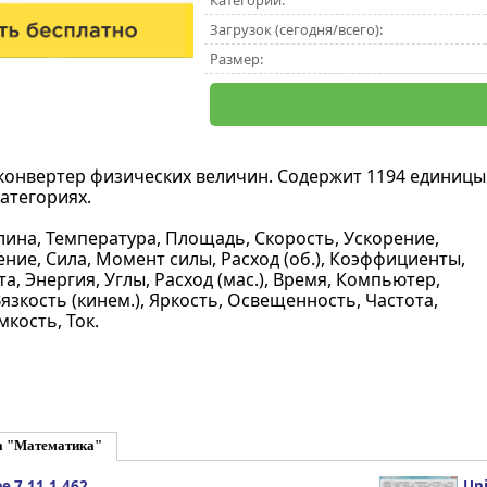
Категории:
Загрузок (сегодня/всего):
Размер:
 конвертер физических величин. Cодержит 1194 единицы
атегориях.
лина, Температура, Площадь, Скорость, Ускорение,
ние, Сила, Момент силы, Расход (об.), Коэффициенты,
, Энергия, Углы, Расход (мас.), Время, Компьютер,
 Вязкость (кинем.), Яркость, Освещенность, Частота,
кость, Ток.
а "Математика"
e 7.11.1.462
Uni