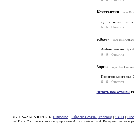
Константин
про
Unit
Лучшее из того, что я
6
|
6
|
Ответить
edbaev
про
Unit Conver
Android version https:/
6
|
6
|
Ответить
Зорик
про
Unit Convert
Помогало много раз. 
6
|
6
|
Ответить
Читать все отзывы
(9
© 2002—2026 SOFTPORTAL
О проекте
|
Обратная связь (Feedback)
|
ЧАВО
|
Priv
SoftPortal™ является зарегистрированной торговой маркой. Копирование матер