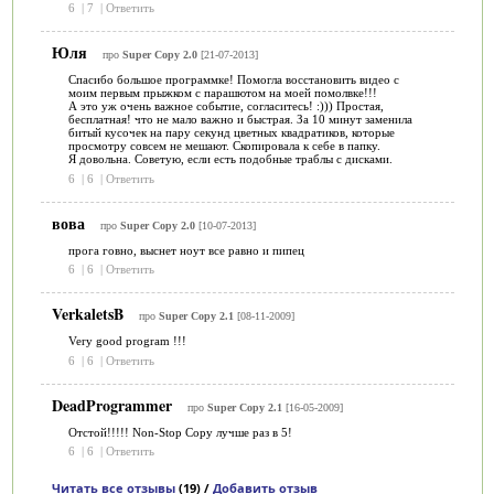
6
|
7
|
Ответить
Юля
про
Super Copy 2.0
[21-07-2013]
Спасибо большое программке! Помогла восстановить видео с
моим первым прыжком с парашютом на моей помолвке!!!
А это уж очень важное событие, согласитесь! :))) Простая,
бесплатная! что не мало важно и быстрая. За 10 минут заменила
битый кусочек на пару секунд цветных квадратиков, которые
просмотру совсем не мешают. Скопировала к себе в папку.
Я довольна. Советую, если есть подобные траблы с дисками.
6
|
6
|
Ответить
вова
про
Super Copy 2.0
[10-07-2013]
прога говно, выснет ноут все равно и пипец
6
|
6
|
Ответить
VerkaletsB
про
Super Copy 2.1
[08-11-2009]
Very good program !!!
6
|
6
|
Ответить
DeadProgrammer
про
Super Copy 2.1
[16-05-2009]
Отстой!!!!! Non-Stop Copy лучше раз в 5!
6
|
6
|
Ответить
Читать все отзывы
(19) /
Добавить отзыв