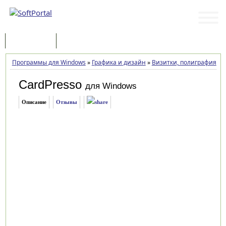
Программы
Статьи
Программы для Windows
»
Графика и дизайн
»
Визитки, полиграфия
»
C
CardPresso
для Windows
Описание
Отзывы