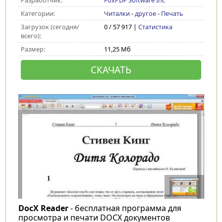
Разработчик:
FoxPDF Software Inc
Категории:
Читалки
-
другое
-
Печать
Загрузок (сегодня/
0 / 57 917 |
Статистика
всего):
Размер:
11,25 Мб
СКАЧАТЬ
DocX Reader
- бесплатная программа для
просмотра и печати DOCX документов