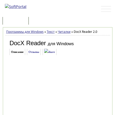
Программы
Статьи
Программы для Windows
»
Текст
»
Читалки
»
DocX Reader 2.0
DocX Reader
для Windows
Описание
Отзывы