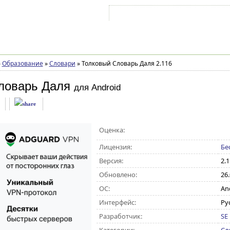
Войти на аккаунт
Зарегистрироваться
»
Образование
»
Словари
»
Толковый Словарь Даля 2.116
ловарь Даля
для Android
Оценка:
Лицензия:
Бе
Версия:
2.
Обновлено:
26
ОС:
And
Интерфейс:
Ру
Разработчик:
SE