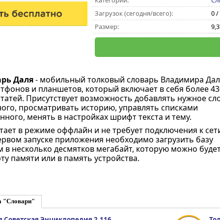
Категории:
Сл
Загрузок (сегодня/всего):
0 /
Размер:
9,
рь Даля
- мобильный толковый словарь Владимира Дал
ртфонов и планшетов, который включает в себя более 43
татей. Присутствует возможность добавлять нужное сл
ного, просматривать историю, управлять списками
ного, менять в настройках шрифт текста и тему.
ает в режиме оффлайн и не требует подключения к сет
ервом запуске приложения необходимо загрузить базу
 в несколько десмятков мегабайт, которую можно буде
ту памяти или в память устройства.
а "Словари"
 Советская Энциклопедия 2.116
То