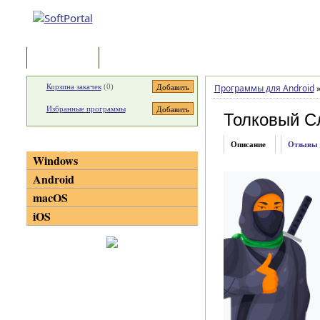
Программы
Статьи
Корзина закачек
(
0
)
Программы для Android
Избранные программы
Толковый С
Категории
Описание
Отзывы
Windows
Android
macOS
iOS