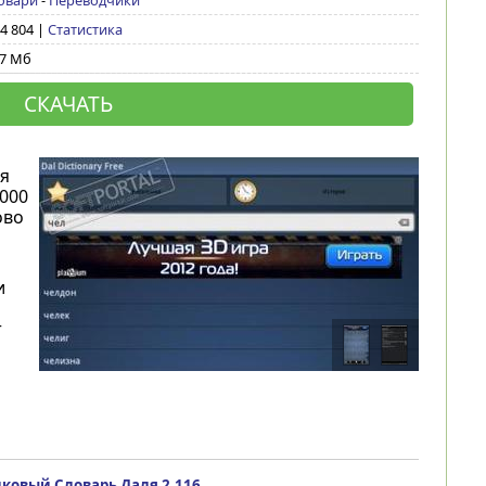
овари
-
Переводчики
 4 804 |
Статистика
37 Мб
СКАЧАТЬ
я
000
ово
и
т
лковый Словарь Даля 2.116