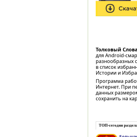
Толковый Слова
для Android-сма
разнообразных с
в список избран
Истории и Избран
Программа работ
Интернет. При п
данных размером
сохранить на кар
ТОП-сегодня раздел
Большая