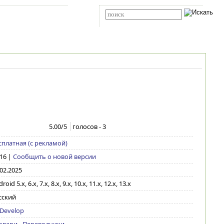
Карта сайта
RSS
Расширенный поиск
5.00
/5
голосов -
3
сплатная (с рекламой)
116
|
Сообщить о новой версии
.02.2025
roid 5.x, 6.x, 7.x, 8.x, 9.x, 10.x, 11.x, 12.x, 13.x
сский
 Develop