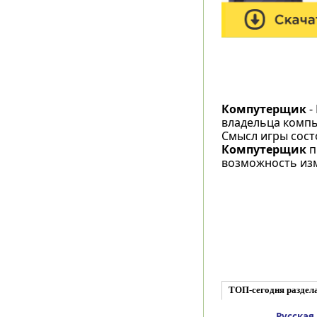
Компутерщик
-
владельца компь
Смысл игры состо
Компутерщик
п
возможность изм
ТОП-сегодня раздел
Русская