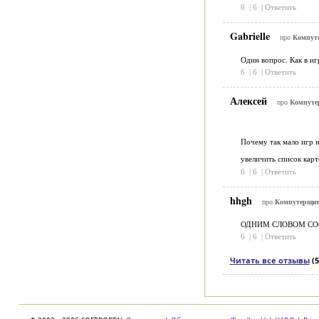
6
|
6
|
Ответить
Gabrielle
про
Компут
Один вопрос. Как в 
6
|
6
|
Ответить
Алексей
про
Компут
Почему так мало игр н
увеличить список карт
6
|
6
|
Ответить
hhgh
про
Компутерщи
ОДНИМ СЛОВОМ COOL
6
|
6
|
Ответить
Читать все отзывы
(5