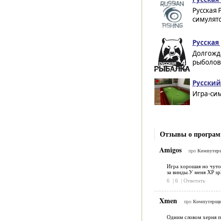
Русская
симулято
Русская 
Долгожд
рыболовн
Русский
Игра-сим
Отзывы о програм
Amigos
про
Компуте
Игра хорошая но чуток
за винды.У меня ХР sp
6
|
6
|
Ответить
Xmen
про
Компутерщ
Одним словом херня п