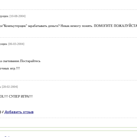
ерщик
[10-08-2004]
игре"Компьутерщик" зарабатывать деньги? Никак немогу понять. ПОМОГИТЕ ПОЖАЛУЙСТА
ерщик
[06-03-2004]
а скачивание.Постарайтесь
очных игр.!!!
к
[28-02-2004]
!!! СУПЕР ИГРА!!!
) /
Добавить отзыв