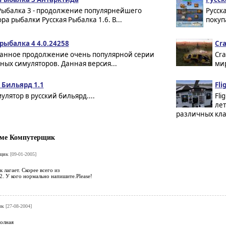
 Рыбалка 3 - продолжение популярнейшего
Русск
ра рыбалки Русская Рыбалка 1.6. В...
покуп
рыбалка 4 4.0.24258
Cr
анное продолжение очень популярной серии
Cra
ых симуляторов. Данная версия...
мир
 Бильярд 1.1
Fli
улятор в русский бильярд....
Fli
лет
различных кла
ме Компутерщик
рщик
[09-01-2005]
 лагает. Скорее всего из
2. У кого нормально напишите.Please!
ик
[27-08-2004]
олная