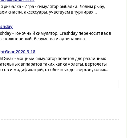
ая рыбалка - Игра - симулятор рыбалки. Ловим рыбу,
аем снасти, аксессуары, участвуем в турнирах...
ashday
shday - Гоночный симулятор. Crashday переносит вас в
 столкновений, безумства и адреналина....
ghtGear 2020.3.18
ghtGear - мощный симулятор полетов для различных
ательных аппаратов таких как самолеты, вертолеты
ссов и модификаций, от обычных до сверхзвуковых...