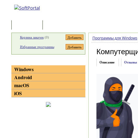
Программы
Статьи
Корзина закачек
(
0
)
Программы для Windows
Избранные программы
Компутерщ
Категории
Описание
Отзывы
Windows
Android
macOS
iOS