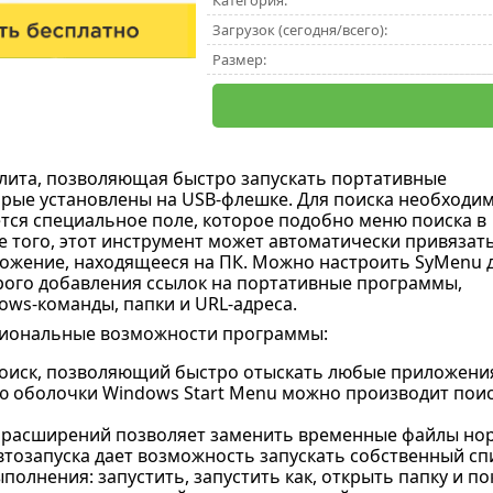
Категория:
Загрузок (сегодня/всего):
Размер:
илита, позволяющая быстро запускать портативные
рые установлены на USB-флешке. Для поиска необходи
ся специальное поле, которое подобно меню поиска в
е того, этот инструмент может автоматически привязать
ожение, находящееся на ПК. Можно настроить SyMenu 
рого добавления ссылок на портативные программы,
ows-команды, папки и URL-адреса.
иональные возможности программы:
оиск, позволяющий быстро отыскать любые приложени
 оболочки Windows Start Menu можно производит поис
расширений позволяет заменить временные файлы но
втозапуска дает возможность запускать собственный сп
олнения: запустить, запустить как, открыть папку и по