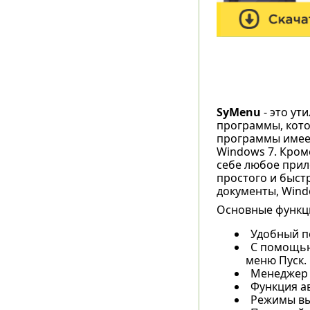
SyMenu
- это ут
программы, кото
программы имеет
Windows 7. Кром
себе любое прил
простого и быст
документы, Wind
Основные функц
Удобный п
С помощью
меню Пуск.
Менеджер 
Функция а
Режимы вып