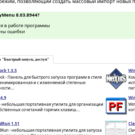
режим, позволяющий создать массовый импорт новых 
SyMenu 8.03.8944?
я в работе программы
ны ошибки
 "Быстрый запуск, доступ"
ck 1.3.5
Win
ck - Панель для быстрого запуска программ в стиле
Ком
- анимированная и с изменяемой степенью
ис
ости...
пап
4.9
Win
- небольшая портативная утилита для организации
Win
бственных сочетаний горячих клавиш...
кот
dRun 1.51
Cla
Run - небольшая портативная утилита для запуска
Cla