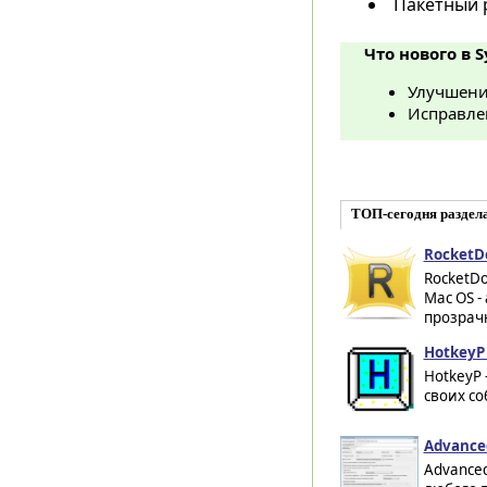
Пакетный 
Что нового в 
Улучшени
Исправле
ТОП-сегодня раздела
RocketDo
RocketDo
Mac OS 
прозрачн
HotkeyP 
HotkeyP 
своих со
Advance
Advanced