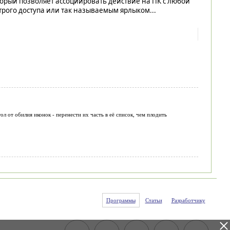
орый позволяет ассоциировать действие на ПК с любой
рого доступа или так называемым ярлыком...
 от обилия иконок - перенести их часть в её список, чем плодить
Программы
Статьи
Разработчику