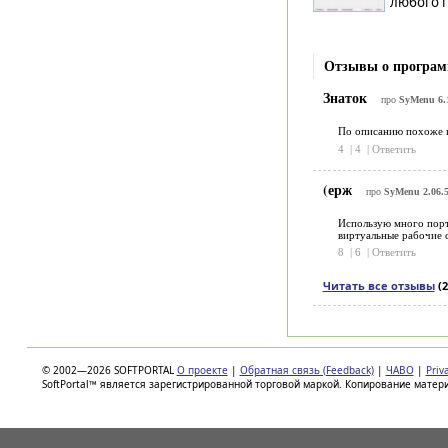
любого 
Отзывы о програм
Знаток
про
SyMenu 6.
По описанию похоже н
4
|
4
|
Ответить
(ерж
про
SyMenu 2.06.
Использую много порта
виртуальные рабочие с
8
|
6
|
Ответить
Читать все отзывы
(2
© 2002—2026 SOFTPORTAL
О проекте
|
Обратная связь (Feedback)
|
ЧАВО
|
Priv
SoftPortal™ является зарегистрированной торговой маркой. Копирование матер