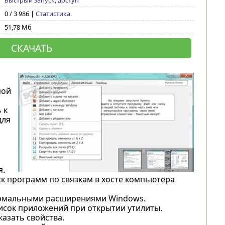
Быстрый запуск, доступ
0 / 3 986 |
Статистика
51,78 Мб
СКАЧАТЬ
мой
 к
для
я.
к программ по связкам в хосте компьютера
рмальными расширениями Windows.
исок приложений при открытии утилиты.
казать свойства.