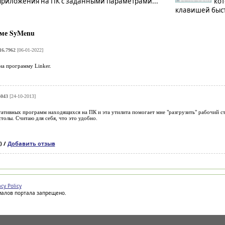
приложения на ПК с заданными параметрами...
кот
клавишей быст
ме SyMenu
16.7962
[06-01-2022]
а программу Linker.
5043
[24-10-2013]
тивных программ находящихся на ПК и эта утилита помогает мне "разгрузить" рабочий стол
толы. Считаю для себя, что это удобно.
) /
Добавить отзыв
acy Policy
иалов портала запрещено.