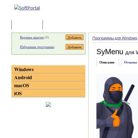
Программы
Статьи
Корзина закачек
(
0
)
Программы для Windows
Избранные программы
SyMenu
для 
Категории
Описание
Отзывы
Windows
Android
macOS
iOS