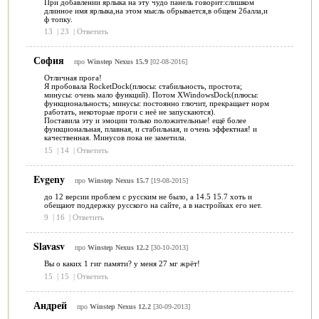
При добавлении ярлыка на эту чудо панель говорит:слишком
длинное имя ярлыка,на этом мысль обрывается,в общем 2балла,и
ф топку.
13
|
23
|
Ответить
София
про
Winstep Nexus 15.9
[02-08-2016]
Отличная прога!
Я пробовала RocketDock(плюсы: стабильность, простота;
минусы: очень мало функций). Потом XWindowsDock(плюсы:
функциональность; минусы: постоянно глючит, прекращает норм
работать, некоторые проги с неё не запускаются).
Поставила эту и эмоции только положительные! ещё более
функциональная, плавная, и стабильная, и очень эффектная! и
качественная. Минусов пока не заметила.
15
|
14
|
Ответить
Evgeny
про
Winstep Nexus 15.7
[19-08-2015]
до 12 версии проблем с русским не было, а 14.5 15.7 хоть и
обещают поддержку русского на сайте, а в настройках его нет.
9
|
16
|
Ответить
Slavasv
про
Winstep Nexus 12.2
[30-10-2013]
Вы о каких 1 гиг памяти? у меня 27 мг жрёт!
15
|
15
|
Ответить
Андрей
про
Winstep Nexus 12.2
[30-09-2013]