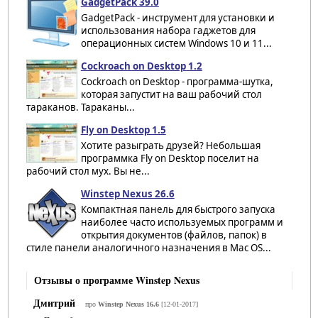
GadgetPack 39.0
GadgetPack - инструмент для установки и
использования набора гаджетов для
операционных систем Windows 10 и 11...
Cockroach on Desktop 1.2
Cockroach on Desktop - программа-шутка,
которая запустит на ваш рабочий стол
тараканов. Тараканы...
Fly on Desktop 1.5
Хотите разыграть друзей? Небольшая
программка Fly on Desktop поселит на
рабочий стол мух. Вы не...
Winstep Nexus 26.6
Компактная панель для быстрого запуска
наиболее часто используемых программ и
открытия документов (файлов, папок) в
стиле панели аналогичного назначения в Mac OS...
Отзывы о программе Winstep Nexus
Дмитрий
про
Winstep Nexus 16.6
[12-01-2017]