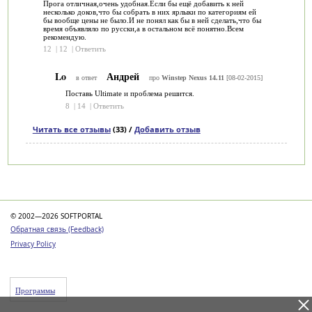
Прога отличная,очень удобная.Если бы ещё добавить к ней
несколько доков,что бы собрать в них ярлыки по категориям ей
бы вообще цены не было.И не понял как бы в ней сделать,что бы
время объявляло по русски,а в остальном всё понятно.Всем
рекомендую.
12
|
12
|
Ответить
Lo
Андрей
в ответ
про
Winstep Nexus 14.11
[08-02-2015]
Поставь Ultimate и проблема решится.
8
|
14
|
Ответить
Читать все отзывы
(33) /
Добавить отзыв
Категории
© 2002—2026 SOFTPORTAL
Обратная связь (Feedback)
Privacy Policy
Программы