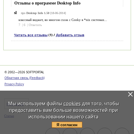
Отзывы о программе Desktop Info
sl
про
Desktop Info 1.50
[18-06-2014]
классный виджет, во многом схож с Conky в *nix системах...
7
|
6
|
Ответить
Читать все отзывы
(1) /
Добавить отзыв
Категории
© 2002—2026 SOFTPORTAL
Обратная связь (Feedback)
Privacy Policy
Мы используем файлы
cookies
для того, чтобы
Программы
предоставить вам больше возможностей при
использовании нашего сайта
Статьи