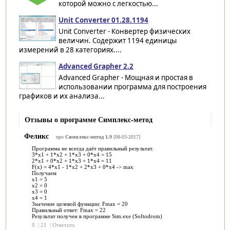
которой можно с легкостью...
Unit Converter 01.28.1194
Unit Converter - Конвертер физических
величин. Cодержит 1194 единицы
измерений в 28 категориях....
Advanced Grapher 2.2
Advanced Grapher - Мощная и простая в
использовании программа для построения
графиков и их анализа...
Отзывы о программе Симплекс-метод
Феликс
про
Симплекс-метод 1.9
[08-03-2017]
Программа не всегда даёт правильный результат.
3*x1 + 1*x2 + 1*x3 + 0*x4 = 15
2*x1 + 0*x2 + 1*x3 + 1*x4 = 11
F(x) = 4*x1 - 1*x2 + 2*x3 + 0*x4 -> max
Получаем
x1 = 5
x2 = 0
x3 = 0
x4 = 1
Значение целевой функции: Fmax = 20
Правильный ответ: Fmax = 22
Результат получен в программе Sim.exe (Softodrom)
8
|
21
|
Ответить