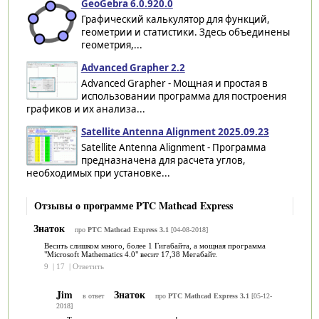
GeoGebra 6.0.920.0
Графический калькулятор для функций,
геометрии и статистики. Здесь объединены
геометрия,...
Advanced Grapher 2.2
Advanced Grapher - Мощная и простая в
использовании программа для построения
графиков и их анализа...
Satellite Antenna Alignment 2025.09.23
Satellite Antenna Alignment - Программа
предназначена для расчета углов,
необходимых при установке...
Отзывы о программе PTC Mathcad Express
Знаток
про
PTC Mathcad Express 3.1
[04-08-2018]
Весить слишком много, более 1 Гигабайта, а мощная программа
"Microsoft Mathematics 4.0" весит 17,38 Мегабайт.
9
|
17
|
Ответить
Jim
Знаток
в ответ
про
PTC Mathcad Express 3.1
[05-12-
2018]