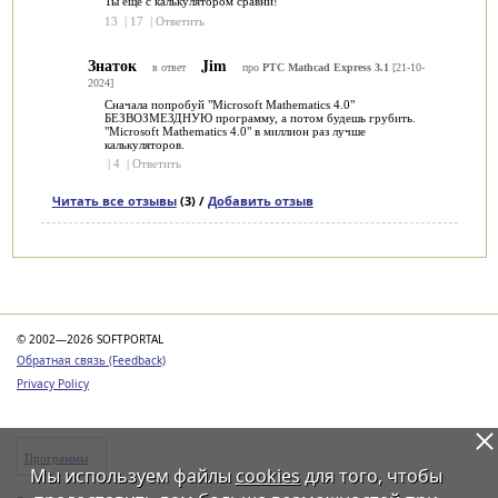
Ты еще с калькулятором сравни!
13
|
17
|
Ответить
Знаток
Jim
в ответ
про
PTC Mathcad Express 3.1
[21-10-
2024]
Сначала попробуй "Microsoft Mathematics 4.0"
БЕЗВОЗМЕЗДНУЮ программу, а потом будешь грубить.
"Microsoft Mathematics 4.0" в миллион раз лучше
калькуляторов.
|
4
|
Ответить
Читать все отзывы
(3) /
Добавить отзыв
Категории
© 2002—2026 SOFTPORTAL
Обратная связь (Feedback)
Privacy Policy
Программы
Мы используем файлы
cookies
для того, чтобы