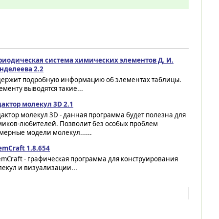
риодическая система химических элементов Д. И.
нделеева 2.2
держит подробную информацию об элементах таблицы.
ементу выводятся такие...
дактор молекул 3D 2.1
актор молекул 3D - данная программа будет полезна для
миков-любителей. Позволит без особых проблем
мерные модели молекул......
mCraft 1.8.654
mCraft - графическая программа для конструирования
екул и визуализации...