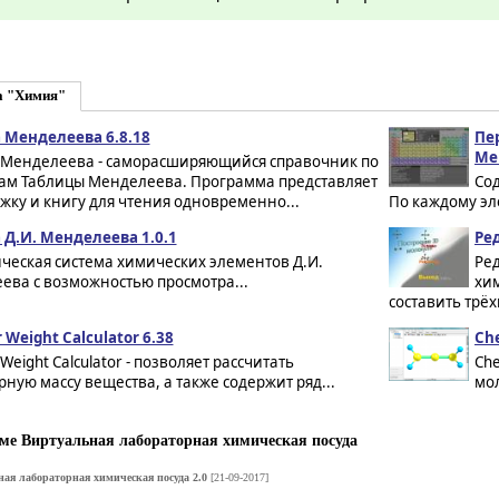
а "Химия"
 Менделеева 6.8.18
Пе
Ме
 Менделеева - саморасширяющийся справочник по
ам Таблицы Менделеева. Программа представляет
Со
жку и книгу для чтения одновременно...
По каждому эл
 Д.И. Менделеева 1.0.1
Ре
ческая система химических элементов Д.И.
Ред
ева с возможностью просмотра...
хи
составить трёх
 Weight Calculator 6.38
Che
 Weight Calculator - позволяет рассчитать
Che
ную массу вещества, а также содержит ряд...
мол
е Виртуальная лабораторная химическая посуда
ая лабораторная химическая посуда 2.0
[21-09-2017]