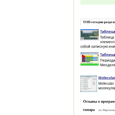
ТОП-сегодня раздел
Таблица
Таблица
элемент
собой записную кни
Таблица
Периоди
Менделе
Molecular
Molecular
молекуляр
Отзывы о программ
тамара
про
Виртуальн