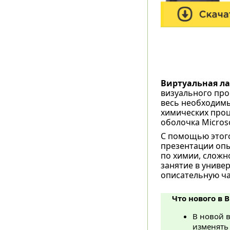
Виртуальная ла
визуального про
весь необходимы
химических проц
оболочка Microsof
С помощью этог
презентации опы
по химии, сложн
занятие в универ
описательную час
Что нового в 
В новой 
изменять