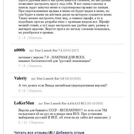
Прога удобная много настроек кажется сложной, но настройки
позволяют настроить прогу под себя. Я вот скинул кнопку в
панель задач замутил меню и сгруппировал ярлыки по папкам.
При перетаскивании ярлыка в меню он будит виден в меню, но
сам будит в папке на жёстком диске на которую ссылается меню.
Также можно настроить тему вид, а главное шрифт, а то в
подобных прогах резрабы типо с орлиным взором все. Шрифт
мелкий ставят, а тут надо настроить как удобно цвет, размер и
выглядит красиво. Короче прога по началу сложная показалась,
но разобрался и привык.
5
|
4
|
Ответить
n000b
про
True Launch Bar 7.3
[19-01-2017]
начиная с версии 7.0 - ПЛАТНАЯ ДЛЯ ВСЕХ.
никаких бесплатностей для "русской локализации"
7
|
6
|
Ответить
Valeriy
про
True Launch Bar 5.0
[18-10-2010]
А что делать если Винда английская (корпоративная версия)?
6
|
6
|
Ответить
LoKerMan
про
True Launch Bar 4.4/4.4.13 RC5
[01-10-2010]
Версия для бывшего СССР - БЕСПЛАТНО!!! то есть если ТЫ
пользуешся ей на рус.яз и винда твоя RUS. При установке
выбираешь русский И ВСЁ. об этом на их сайте всё написано :)
6
|
11
|
Ответить
Читать все отзывы
(8) /
Добавить отзыв