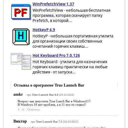
WinPrefetchView 1.37
WinPrefetchView - небольшая бесплатная
программа, которая сканирует папку
Prefetch, в которой...
HotkeyP 4.9
HotkeyP - небольшая портативная утилита
для организации своих собственных
сочетаний горячих клавиш...
Hot Keyboard Pro 7.0.126
Hot Keyboard - утилита для назначения
горячих клавиш практически на любые
действия - от запуска...
Отзывы о программе True Launch Bar
amkr
про
True Launch Bar 8.0
[23-12-2022]
Вопрос: как запустить True Lanch Bar в Windows11?
В Windows 10 нет проблем, а в 11 кто-то ставил?
4
|
6
|
Ответить
Виктор
про
True Launch Bar 7.5
[18-10-2021]