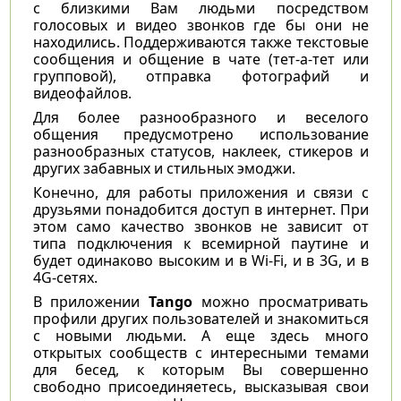
с близкими Вам людьми посредством
голосовых и видео звонков где бы они не
находились. Поддерживаются также текстовые
сообщения и общение в чате (тет-а-тет или
групповой), отправка фотографий и
видеофайлов.
Для более разнообразного и веселого
общения предусмотрено использование
разнообразных статусов, наклеек, стикеров и
других забавных и стильных эмоджи.
Конечно, для работы приложения и связи с
друзьями понадобится доступ в интернет. При
этом само качество звонков не зависит от
типа подключения к всемирной паутине и
будет одинаково высоким и в Wi-Fi, и в 3G, и в
4G-сетях.
В приложении
Tango
можно просматривать
профили других пользователей и знакомиться
с новыми людьми. А еще здесь много
открытых сообществ с интересными темами
для бесед, к которым Вы совершенно
свободно присоединяетесь, высказывая свои