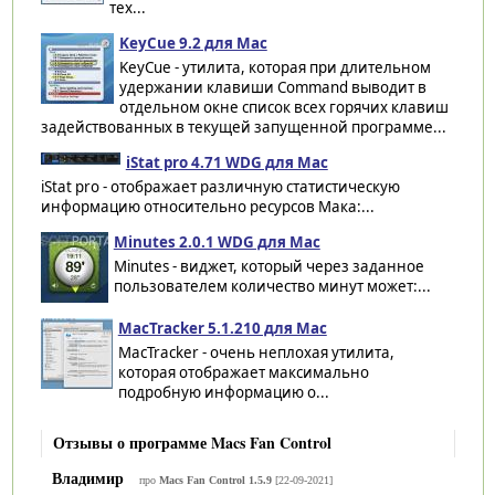
тех...
KeyCue 9.2 для Mac
KeyCue - утилита, которая при длительном
удержании клавиши Command выводит в
отдельном окне список всех горячих клавиш
задействованных в текущей запущенной программе...
iStat pro 4.71 WDG для Mac
iStat pro - отображает различную статистическую
информацию относительно ресурсов Мака:...
Minutes 2.0.1 WDG для Mac
Minutes - виджет, который через заданное
пользователем количество минут может:...
MacTracker 5.1.210 для Mac
MacTracker - очень неплохая утилита,
которая отображает максимально
подробную информацию о...
Отзывы о программе Macs Fan Control
Владимир
про
Macs Fan Control 1.5.9
[22-09-2021]