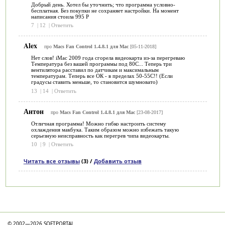
Добрый день. Хотел бы уточнить; что программа условно-
бесплатная. Без покупки не сохраняет настройки. На момент
написания стоила 995 Р
7
|
12
|
Ответить
Alex
про
Macs Fan Control 1.4.8.1 для Mac
[05-11-2018]
Нет слов! iMac 2009 года сгорела видеокарта из-за перегреваю
Температура без вашей программы под 80С... Теперь три
вентилятора расставил по датчикам и максимальным
температурам. Теперь все ОК - в пределах 50-55С!! (Если
градусы ставить меньше, то становится шумновато)
13
|
14
|
Ответить
Антон
про
Macs Fan Control 1.4.8.1 для Mac
[23-08-2017]
Отличная программа! Можно гибко настроить систему
охлаждения макбука. Таким образом можно избежать такую
серьезную неисправность как перегрев чипа видеокарты.
10
|
9
|
Ответить
Читать все отзывы
(3) /
Добавить отзыв
Категории
© 2002—2026 SOFTPORTAL