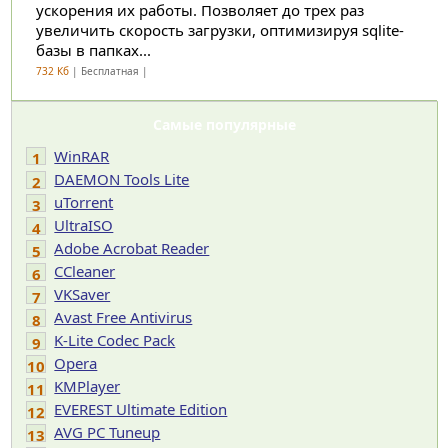
ускорения их работы. Позволяет до трех раз
увеличить скорость загрузки, оптимизируя sqlite-
базы в папках...
732 Кб
| Бесплатная |
Самые популярные
WinRAR
1
DAEMON Tools Lite
2
uTorrent
3
UltraISO
4
Adobe Acrobat Reader
5
CCleaner
6
VKSaver
7
Avast Free Antivirus
8
K-Lite Codec Pack
9
Opera
10
KMPlayer
11
EVEREST Ultimate Edition
12
AVG PC Tuneup
13