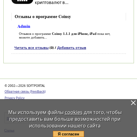
криптовалют в...
Отзывы о программе Coinsy
Admin
Отзывов о программе
Coinsy 1.1.1 для iPhone, iPad
пока нет,
можете добавить...
Читать все отзывы
(0) /
Добавить отзыв
Категории
© 2002—2026 SOFTPORTAL
Обратная связь (Feedback)
Privacy Policy
Мы используем файлы
cookies
для того, чтобы
предоставить вам больше возможностей при
Программы
использовании нашего сайта
Статьи