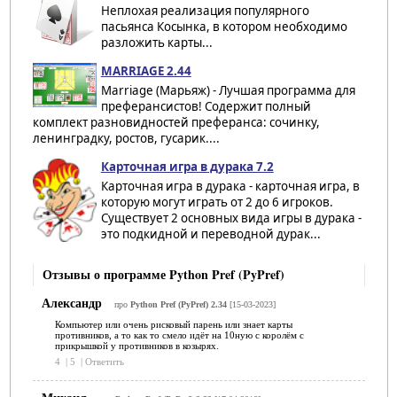
Неплохая реализация популярного
пасьянса Косынка, в котором необходимо
разложить карты...
MARRIAGE 2.44
Marriage (Марьяж) - Лучшая программа для
преферансистов! Содержит полный
комплект разновидностей преферанса: сочинку,
ленинградку, ростов, гусарик....
Карточная игра в дурака 7.2
Карточная игра в дурака - карточная игра, в
которую могут играть от 2 до 6 игроков.
Существует 2 основных вида игры в дурака -
это подкидной и переводной дурак...
Отзывы о программе Python Pref (PyPref)
Александр
про
Python Pref (PyPref) 2.34
[15-03-2023]
Компьютер или очень рисковый парень или знает карты
противников, а то как то смело идёт на 10ную с королём с
прикрышкой у противников в козырях.
4
|
5
|
Ответить