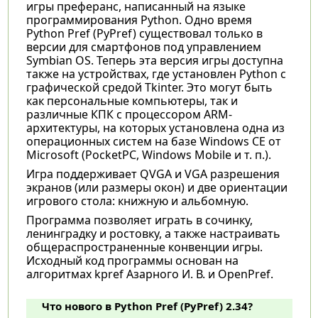
игры преферанс, написанный на языке
программирования Python. Одно время
Python Pref (PyPref) существовал только в
версии для смартфонов под управлением
Symbian OS. Теперь эта версия игры доступна
также на устройствах, где установлен Python с
графической средой Tkinter. Это могут быть
как персональные компьютеры, так и
различные КПК c процессором ARM-
архитектуры, на которых установлена одна из
операционных систем на базе Windows CE от
Microsoft (PocketPC, Windows Mobile и т. п.).
Игра поддерживает QVGA и VGA разрешения
экранов (или размеры окон) и две ориентации
игрового стола: книжную и альбомную.
Программа позволяет играть в сочинку,
ленинградку и ростовку, а также настраивать
общераспространенные конвенции игры.
Исходный код программы основан на
алгоритмах kpref Азарного И. В. и OpenPref.
Что нового в Python Pref (PyPref) 2.34?