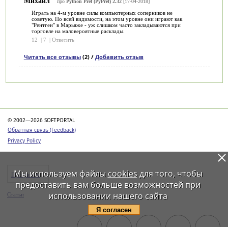
Михаил
про
Python Pref (PyPref) 2.32
[17-04-2018]
Играть на 4-м уровне силы компьютерных соперников не
советую. По всей видимости, на этом уровне они играют как
"Рентген" в Марьяже - уж слишком часто закладываются при
торговле на маловероятные расклады.
12
|
7
|
Ответить
Читать все отзывы
(2) /
Добавить отзыв
Категории
© 2002—2026 SOFTPORTAL
Обратная связь (Feedback)
Privacy Policy
Мы используем файлы
cookies
для того, чтобы
Программы
предоставить вам больше возможностей при
использовании нашего сайта
Статьи