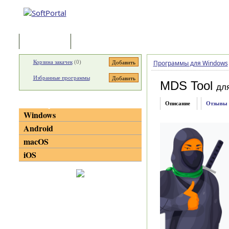
Программы
Статьи
Корзина закачек
(
0
)
Программы для Windows
Избранные программы
MDS Tool
дл
Категории
Описание
Отзывы
Windows
Android
macOS
iOS