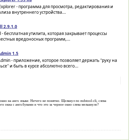
Explorer - программа для просмотра, редактирования и
лиза внутреннего устройства...
ll 2.9.1.0
ll - бесплатная утилита, которая закрывает процессы
естных вредоносных программ,...
Admin 1.5
dmin - приложение, которое позволяет держать "руку на
ьсе" и быть в курсе абсолютно всего...
окно на англ. языке. Ничего не понятно. Щелкнул по mdstool-cli, слева
о окна с англ.бувами и что это за черное окно слева мелькнуло?