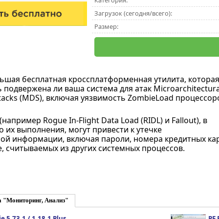
Категория:
Загрузок (сегодня/всего):
Размер:
ьшая бесплатная кроссплатформенная утилита, котора
 подвержена ли ваша система для атак Microarchitectura
ttacks (MDS), включая уязвимость ZombieLoad процессор
апример Rogue In-Flight Data Load (RIDL) и Fallout), в
о их выполнения, могут привести к утечке
й информации, включая пароли, номера кредитных ка
e, считываемых из других системных процессов.
а "Мониторинг, Анализ"
 5.73.1 / 1.18.1 Plus
PE 