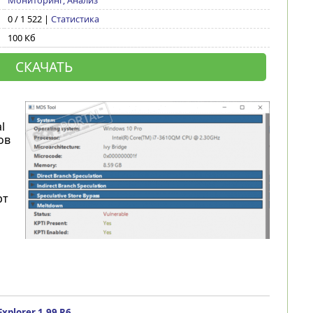
Мониторинг, Анализ
0 / 1 522 |
Статистика
100 Кб
СКАЧАТЬ
я
l
ов
рт
Explorer 1.99 R6