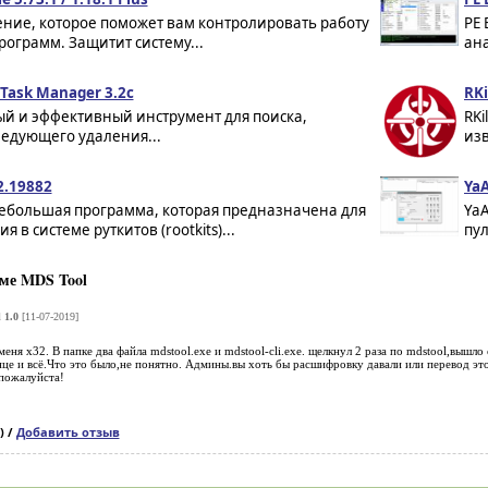
ние, которое поможет вам контролировать работу
PE 
рограмм. Защитит систему...
ана
 Task Manager 3.2c
RKi
й и эффективный инструмент для поиска,
RKi
едующего удаления...
изв
2.19882
Ya
небольшая программа, которая предназначена для
YaA
я в системе руткитов (rootkits)...
пул
ме MDS Tool
 1.0
[11-07-2019]
еня х32. В папке два файла mdstool.exe и mdstool-cli.exe. щелкнул 2 раза по mdstool,вышло 
це и всё.Что это было,не понятно. Админы.вы хоть бы расшифровку давали или перевод этог
пожалуйста!
) /
Добавить отзыв