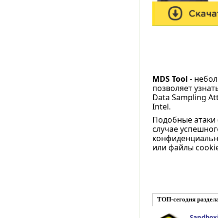
MDS Tool
- небол
позволяет узнать
Data Sampling A
Intel.
Подобные атаки (н
случае успешног
конфиденциально
или файлы cooki
ТОП-сегодня раздел
Sandboxie