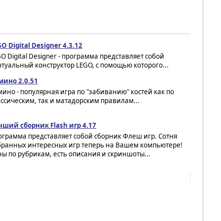
O Digital Designer 4.3.12
O Digital Designer - программа представляет собой
туальный конструктор LEGO, с помощью которого...
мино 2.0.51
ино - популярная игра по "забиванию" костей как по
ссическим, так и матадорским правилам...
чший сборник Flash игр 4.17
грамма представляет собой сборник Флеш игр. Сотня
бранных интересных игр теперь на Вашем компьютере!
ы по рубрикам, есть описания и скриншоты...