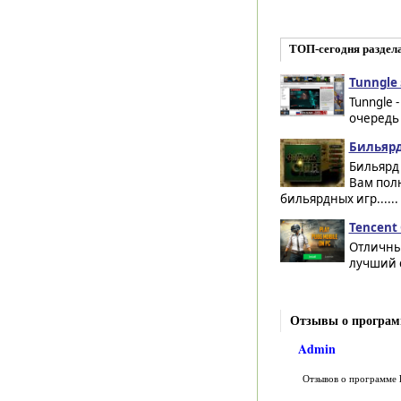
ТОП-сегодня раздел
Tunngle 
Tunngle 
очередь
Бильярд
Бильярд
Вам пол
бильярдных игр......
Tencent 
Отличный
лучший с
Отзывы о програм
Admin
Отзывов о программе