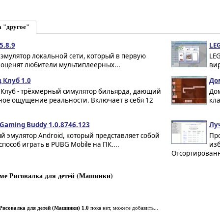
а "другое"
5.8.9
LEG
- эмулятор локальной сети, который в первую
LEG
 оценят любители мультиплеерных...
вир
 Клуб 1.0
До
 Клуб - трёхмерный симулятор бильярда, дающий
Дом
ное ощущение реальности. Включает в себя 12
кла
Gaming Buddy 1.0.8746.123
Лу
 эмулятор Android, который представляет собой
Про
пособ играть в PUBG Mobile на ПК....
из
Отсортированн
ме Рисовалка для детей (Машинки)
Рисовалка для детей (Машинки) 1.0
пока нет, можете добавить...