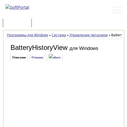
Программы
Статьи
Программы для Windows
»
Система
»
Управление питанием
»
BatteryHi
BatteryHistoryView
для Windows
Описание
Отзывы