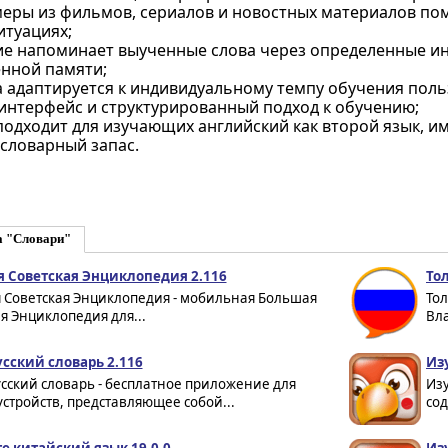
еры из фильмов, сериалов и новостных материалов пом
итуациях;
е напоминает выученные слова через определенные инт
нной памяти;
 адаптируется к индивидуальному темпу обучения поль
интерфейс и структурированный подход к обучению;
одходит для изучающих английский как второй язык, им
словарный запас.
а "Словари"
 Советская Энциклопедия 2.116
То
 Советская Энциклопедия - мобильная Большая
То
я Энциклопедия для...
Вла
усский словарь 2.116
Из
сский словарь - бесплатное приложение для
Изу
устройств, представляющее собой...
сод