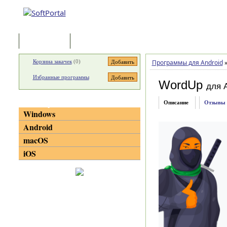
Программы
Статьи
Корзина закачек
(
0
)
Программы для Android
Избранные программы
WordUp
для A
Категории
Описание
Отзывы
Windows
Android
macOS
iOS