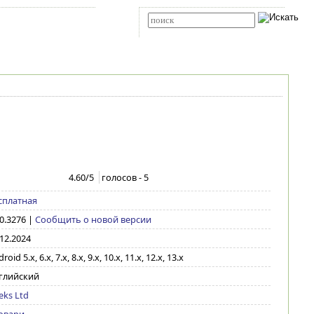
Карта сайта
RSS
Расширенный поиск
4.60
/5
голосов -
5
сплатная
0.3276
|
Сообщить о новой версии
.12.2024
roid 5.x, 6.x, 7.x, 8.x, 9.x, 10.x, 11.x, 12.x, 13.x
глийский
eks Ltd