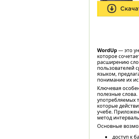
WordUp
— это ун
которое сочетае
расширению слов
пользователей с
языком, предлага
понимание их ис
Ключевая особе
полезные слова.
употребляемых т
которые действи
учебе. Приложен
метод интерваль
Основные возмо
доступ к б