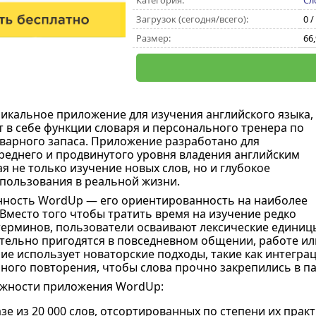
Категория:
Сл
Загрузок (сегодня/всего):
0 /
Размер:
66
икальное приложение для изучения английского языка,
т в себе функции словаря и персонального тренера по
арного запаса. Приложение разработано для
реднего и продвинутого уровня владения английским
я не только изучение новых слов, но и глубокое
пользования в реальной жизни.
нность WordUp — его ориентированность на наиболее
 Вместо того чтобы тратить время на изучение редко
ерминов, пользователи осваивают лексические единиц
тельно пригодятся в повседневном общении, работе ил
ие использует новаторские подходы, такие как интеграц
ного повторения, чтобы слова прочно закрепились в па
жности приложения WordUp:
азе из 20 000 слов, отсортированных по степени их прак