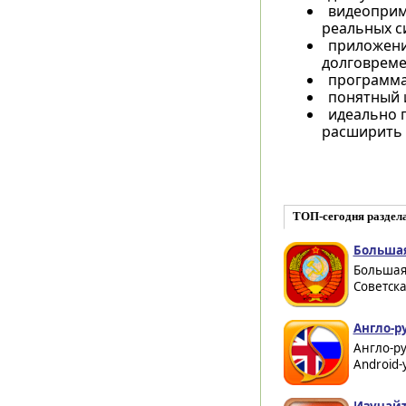
видеоприм
реальных с
приложени
долговреме
программа
понятный 
идеально п
расширить 
ТОП-сегодня раздел
Большая
Большая
Советска
Англо-р
Англо-ру
Android-