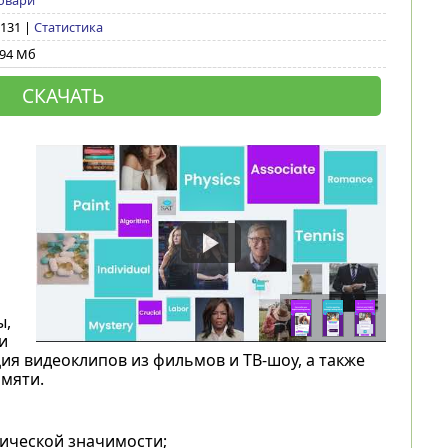
овари
 131 |
Статистика
,94 Мб
СКАЧАТЬ
ы,
и
ия видеоклипов из фильмов и ТВ-шоу, а также
мяти.
тической значимости;