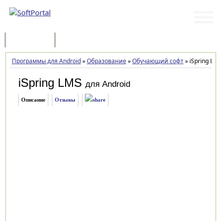
Программы
Статьи
Программы для Android
»
Образование
»
Обучающий софт
»
iSpring LMS
iSpring LMS
для Android
Описание
Отзывы