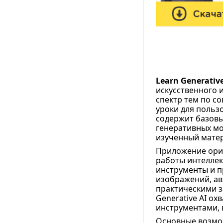
Learn Generative
искусственного 
спектр тем по с
уроки для польз
содержит базовы
генеративных мо
изученный матер
Приложение орие
работы интеллек
инструменты и пр
изображений, ав
практическими з
Generative AI охв
инструментами, 
Основные возмож