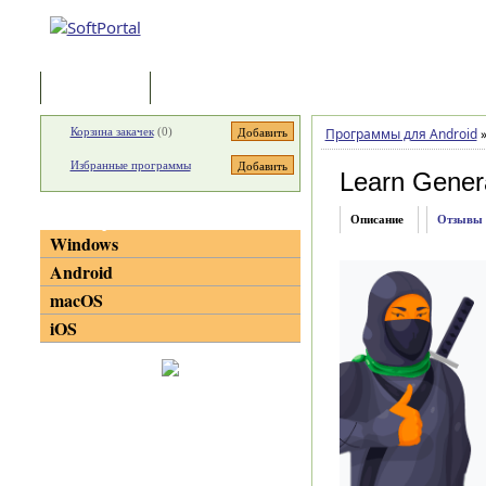
Программы
Статьи
Корзина закачек
(
0
)
Программы для Android
Избранные программы
Learn Genera
Категории
Описание
Отзывы
Windows
Android
macOS
iOS