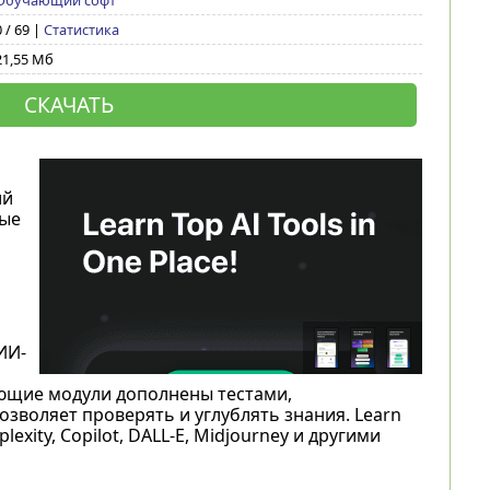
Обучающий софт
0 / 69 |
Статистика
21,55 Мб
СКАЧАТЬ
ий
ные
ИИ-
ающие модули дополнены тестами,
зволяет проверять и углублять знания. Learn
lexity, Copilot, DALL-E, Midjourney и другими