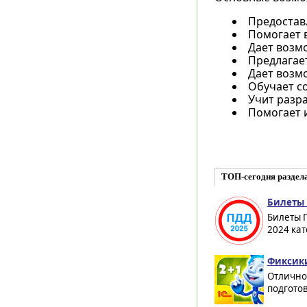
Предостав
Помогает 
Дает возмо
Предлагае
Дает возм
Обучает с
Учит разр
Помогает 
ТОП-сегодня раздел
Билеты 
Билеты 
2024 кат
Фиксики
Отлично
подготов