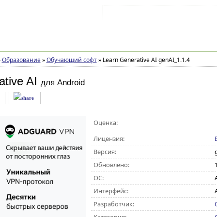
Войти на аккаунт
Зарегистрироваться
»
Образование
»
Обучающий софт
»
Learn Generative AI genAI_1.1.4
tive AI
для Android
Оценка:
Лицензия:
Версия:
Обновлено:
ОС:
A
Интерфейс:
Разработчик: