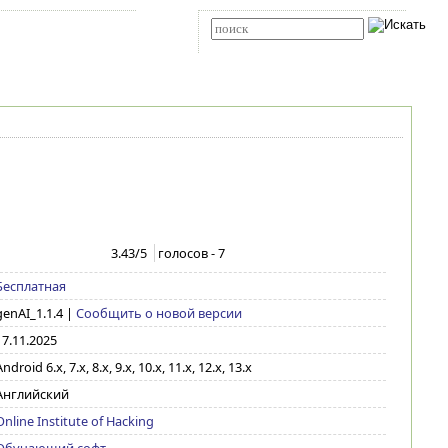
Карта сайта
RSS
Расширенный поиск
3.43
/5
голосов -
7
Бесплатная
genAI_1.1.4
|
Сообщить о новой версии
17.11.2025
ndroid 6.x, 7.x, 8.x, 9.x, 10.x, 11.x, 12.x, 13.x
Английский
Online Institute of Hacking