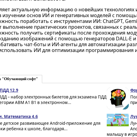
ляет актуальную информацию о новейших технологиях и
в изучении основ ИИ и генеративных моделей с помощь
жность поработать с инструментами ИИ: ChatGPT, Gemini, 
т выполнение практических проектов, связанных с реа
ожность получить сертификаты после прохождения моду
озданию изображений с помощью генераторов DALL-E и 
абативать чат-боты и ИИ-агенты для автоматизации раз
использовать ИИ для оптимизации программирования и
а "Обучающий софт"
ПДД 12.9
Фо
ПДД – набор электронных билетов для экзамена ПДД
Пол
егории ABM A1 B1 в электронном...
при
. Математика 4.6
Лун
е детское развивающее Android-приложение для
Лу
ки ребенка к школе, благодаря...
And
малышу в игро