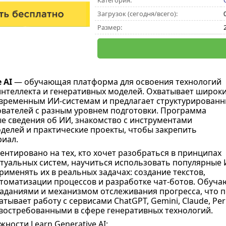
Категория:
Загрузок (сегодня/всего):
Размер:
 AI
— обучающая платформа для освоения технологий
интеллекта и генеративных моделей. Охватывает широк
овременным ИИ-системам и предлагает структурирован
ователей с разным уровнем подготовки. Программа
е сведения об ИИ, знакомство с инструментами
делей и практические проекты, чтобы закрепить
иал.
нтировано на тех, кто хочет разобраться в принципах
туальных систем, научиться использовать популярные 
именять их в реальных задачах: создание текстов,
томатизации процессов и разработке чат-ботов. Обуч
аданиями и механизмом отслеживания прогресса, что по
атывает работу с сервисами ChatGPT, Gemini, Claude, Perp
востребованными в сфере генеративных технологий.
ности Learn Generative AI: