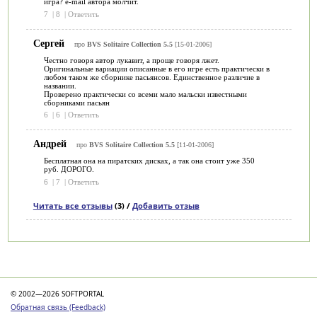
игра? e-mail автора молчит.
7
|
8
|
Ответить
Сергей
про
BVS Solitaire Collection 5.5
[15-01-2006]
Честно говоря автор лукавит, а проще говоря лжет.
Оригинальные вариации описанные в его игре есть практически в
любом таком же сборнике пасьянсов. Единственное различие в
названии.
Проверено практически со всеми мало мальски известными
сборниками пасьян
6
|
6
|
Ответить
Андрей
про
BVS Solitaire Collection 5.5
[11-01-2006]
Бесплатная она на пиратских дисках, а так она стоит уже 350
руб. ДОРОГО.
6
|
7
|
Ответить
Читать все отзывы
(3) /
Добавить отзыв
Категории
© 2002—2026 SOFTPORTAL
Обратная связь (Feedback)