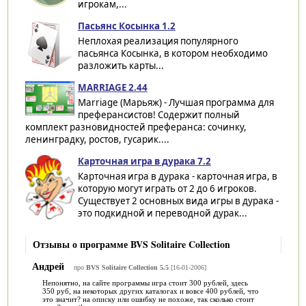
игрокам,...
Пасьянс Косынка 1.2
Неплохая реализация популярного
пасьянса Косынка, в котором необходимо
разложить карты...
MARRIAGE 2.44
Marriage (Марьяж) - Лучшая программа для
преферансистов! Содержит полный
комплект разновидностей преферанса: сочинку,
ленинградку, ростов, гусарик....
Карточная игра в дурака 7.2
Карточная игра в дурака - карточная игра, в
которую могут играть от 2 до 6 игроков.
Существует 2 основных вида игры в дурака -
это подкидной и переводной дурак...
Отзывы о программе BVS Solitaire Collection
Андрей
про
BVS Solitaire Collection 5.5
[16-01-2006]
Непонятно, на сайте программы игра стоит 300 рублей, здесь
350 руб, на некоторых других каталогах и вовсе 400 рублей, что
это значит? на описку или ошибку не похоже, так сколько стоит