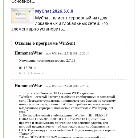
Основное...
MyChat 2026.5.0.0
MyChat - клиент-серверный чат для
локальных и глобальных сетей. Его
элементарно установить,...
Отзывы о программе WinSent
HumanenWise
про
WinSent 2.7.41
[01-12-2014]
Уточнение: тестировал версию 2.7.39
01.12.2014
6
|
6
|
Ответить
HumanenWise
про
WinSent 2.7.41
[01-12-2014]
Это цитата из "анонса" ПО на этой WEB странице:
"WinSent - сетевой клиент для обмена сообщениями в локальной
сети. Позволяет отправлять и принимать сообщения по сетевому
имени компьютера, имени ... WinSent требует использования
выделенного сервера и полностью совместима с WinPopup, net
send."
1. Не вводИте людей в заблуждение! WinSent НЕ ТРЕБУЕТ
НИКАКОГО ВЫДЕЛЕННОГО СЕРВЕРА! ПО достаточно
простое и максимально пригодное для решения задачи, для
которой предназначено – обмен текстовыми сообщениями в
LAN. Инсталлируется на любой/ые ПК (или копируется в версии
"Portable").
2.Пара ЗНАЧИТЕЛЬНЫХ минусов, выявленных мной при