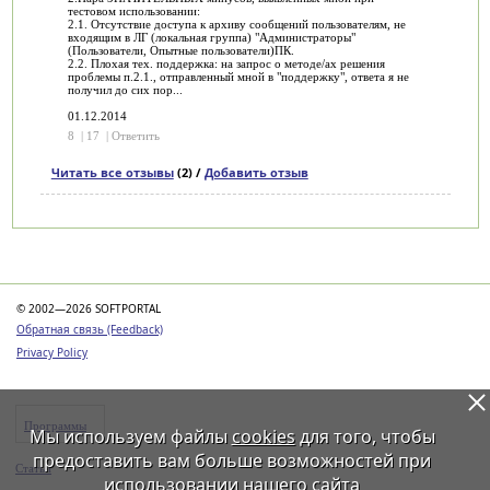
тестовом использовании:
2.1. Отсутствие доступа к архиву сообщений пользователям, не
входящим в ЛГ (локальная группа) "Администраторы"
(Пользователи, Опытные пользователи)ПК.
2.2. Плохая тех. поддержка: на запрос о методе/ах решения
проблемы п.2.1., отправленный мной в "поддержку", ответа я не
получил до сих пор...
01.12.2014
8
|
17
|
Ответить
Читать все отзывы
(2) /
Добавить отзыв
Категории
© 2002—2026 SOFTPORTAL
Обратная связь (Feedback)
Privacy Policy
Программы
Мы используем файлы
cookies
для того, чтобы
предоставить вам больше возможностей при
Статьи
использовании нашего сайта