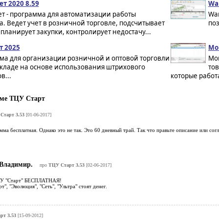
т 2020 8.59
Wa
т - программа для автоматизации работы
War
. Ведет учет в розничной торговле, подсчитывает
поз
планирует закупки, контролирует недостачу...
т 2025
Мо
ма для организации розничной и оптовой торговли
Мои
складе на основе использования штрихового
тов
в...
которые работа
ме ТЦУ Старт
Старт 3.53
[01-06-2017]
ма бесплатная. Однако это не так. Это 60 дневный трай. Так что правьте описание или сог
Владимир.
про
ТЦУ Старт 3.53
[02-06-2017]
ЦУ "Старт" БЕСПЛАТНАЯ!
т", "Эволюция", "Сеть", "Ультра" стоят денег.
рт 3.53
[15-09-2012]