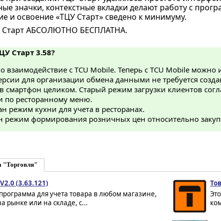
ные значки, контекстные вкладки делают работу с прог
ие и освоение «ТЦУ Старт» сведено к минимуму.
У Старт АБСОЛЮТНО БЕСПЛАТНА.
ЦУ Старт 3.58?
 взаимодействие с TCU Mobile. Теперь с TCU Mobile можно
ерсии для организации обмена данными не требуется созд
в смартфон целиком. Старый режим загрузки клиентов согл
и по ресторанному меню.
н режим кухни для учета в ресторанах.
н режим формирования розничных цен относительно закуп
а "Торговля"
2.0 (3.63.121)
Тов
программа для учета товара в любом магазине,
Это
на рынке или на складе, с...
ком