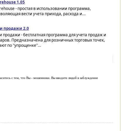
rehouse 1.05
ehouse - простая в использовании программа,
воляющая вести учета прихода, расхода и...
и продажи 2.0
 продажи - бесплатная программа для учета продаж и
аров. Предназначена для розничных торговых точек,
ют по "упрощенке"...
ласитесь с тем, что Вы - мошенники. Вы вводите людей в заблуждение