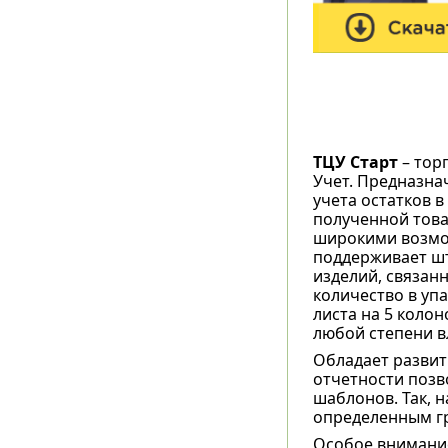
ТЦУ Старт
– тор
Учет. Предназнач
учета остатков 
полученной това
широкими возмо
поддерживает шт
изделий, связанн
количество в упа
листа на 5 коло
любой степени в
Обладает развит
отчетности позв
шаблонов. Так, 
определенным гр
Особое внимание