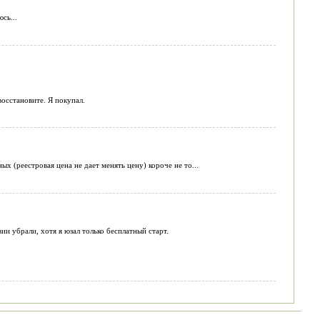
сь...
осстановите. Я покупал.
ых (реестровая цена не дает менять цену) короче не то...
и убрали, хотя я юзал только бесплатный старт.