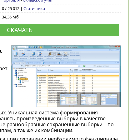
Торговля
-
Складской учет
0 / 25 012 |
Статистика
34,36 Мб
СКАЧАТЬ
,
ает
ных. Уникальная система формирования
хранять произведенные выборки в качестве
мые разнообразные сохраненные выборки – по
пам, а так же их комбинации.
йса при сохранении необходимого функционала.