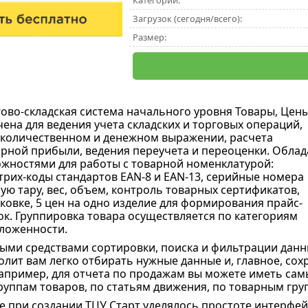
Категории:
Загрузок (сегодня/всего):
Размер:
гово-складская система начального уровня Товары, Цены
ена для ведения учета складских и торговых операций,
в количественном и денежном выражении, расчета
рной прибыли, ведения переучета и переоценки. Облад
жностями для работы с товарной номенклатурой:
рих-коды стандартов EAN-8 и EAN-13, серийные номера
ую тару, вес, объем, контроль товарных сертификатов,
ковке, 5 цен на одно изделие для формирования прайс-
нок. Группировка товара осуществляется по категориям
ложенности.
ыми средствами сортировки, поиска и фильтрации дан
олит вам легко отбирать нужные данные и, главное, со
например, для отчета по продажам вы можете иметь са
уппам товаров, по статьям движения, по товарным груп
 при создании ТЦУ Старт уделялось простоте интерфе