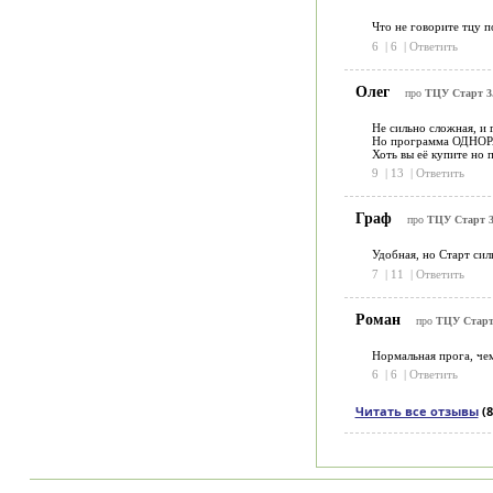
Что не говорите тцу п
6
|
6
|
Ответить
Олег
про
ТЦУ Старт 3
Не сильно сложная, и 
Но программа ОДНО
Хоть вы её купите но 
9
|
13
|
Ответить
Граф
про
ТЦУ Старт 3
Удобная, но Старт сил
7
|
11
|
Ответить
Роман
про
ТЦУ Старт
Нормальная прога, чем
6
|
6
|
Ответить
Читать все отзывы
(8