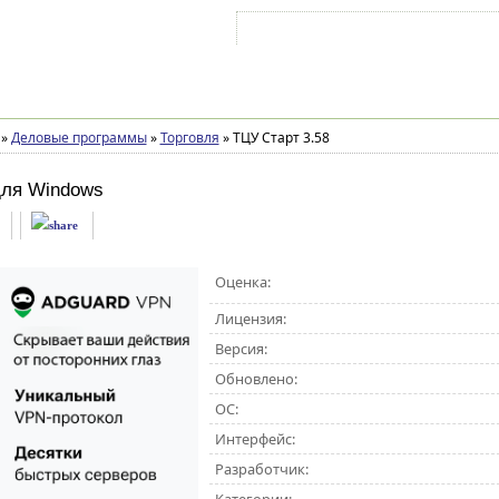
Войти на аккаунт
Зарегистрироваться
»
Деловые программы
»
Торговля
»
ТЦУ Старт 3.58
ля Windows
Оценка:
Лицензия:
Версия:
Обновлено:
ОС:
Интерфейс:
Разработчик: