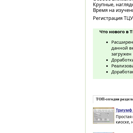
Крупные, нагляд
Время на изучен
Регистрация ТЦ
Что нового в Т
Расширено
данной в
загружен 
Доработк
Реализова
Доработа
ТОП-сегодня раздел
Триумф V
Простая 
киоске, 