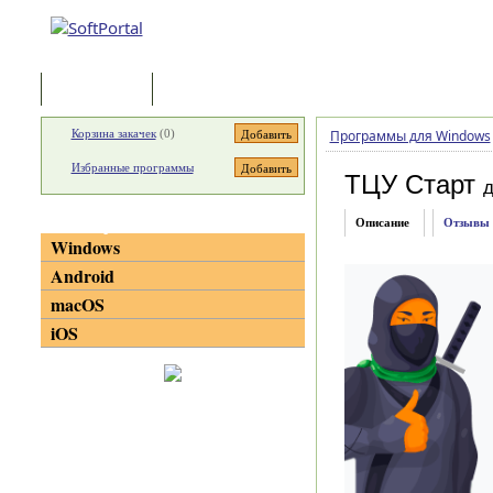
Программы
Статьи
Корзина закачек
(
0
)
Программы для Windows
Избранные программы
ТЦУ Старт
д
Категории
Описание
Отзывы
Windows
Android
macOS
iOS