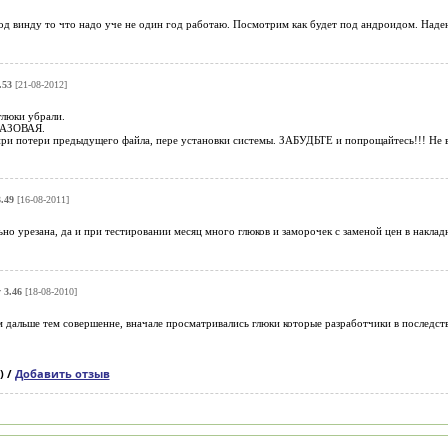
од винду то что надо уче не один год работаю. Посмотрим как будет под андроидом. Надею
.53
[21-08-2012]
глюки убрали.
РАЗОВАЯ.
при потери предыдущего файла, пере установки системы. ЗАБУДЬТЕ и попрощайтесь!!! Не в
.49
[16-08-2011]
ьно урезана, да и при тестировании месяц много глюков и заморочек с заменой цен в накладн
 3.46
[18-08-2010]
 дальше тем совершенне, вначале просматривались глюки которые разработчики в последстви
) /
Добавить отзыв