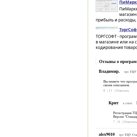
ПиМарке
ПиМарке
магазина
прибыль и расходы, 
ТоргСоф
ТОРГСОФТ - програм
в магазине или на 
кодирования товаро
Отзывы о програм
Владимир.
про
ТЦУ 
Вы пишете что програм
своим описанием.
8
|
11
|
Ответить
Крит
в ответ
Регистрация Т
Версии "Стандар
7
|
6
|
Ответить
alex9010
про
ТЦУ Ста