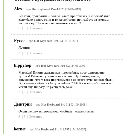
Alex
про
Hot Keyboard Pro 4.0.25
[21-03-2013]
Ребятки, программа - полный атас! простая как 3 копейки! кого
задолбало делать одни и те же действия при работе за компом -
то что надо! Качать и использовать всем!!!
6
|
6
|
Ответить
Руссо
про
Hot Keyboard Pro 3.3
[04-11-2011]
Лучшая
8
|
8
|
Ответить
hippyhop
про
Hot Keyboard Pro 3.2
[24-08-2009]
Мастхэв! Из запускальщиков и хоткейных прог однозначно
лучшая! Работает у меня и не глючит! Пробовал разное,
ощущение, что у всех программеров до этого руки кривые были.
Воткнул ее сейчас на бету Windows 7 64bit - и тут работает и за
месяц еще ни разу не ругнулась даже.
6
|
9
|
Ответить
Дмитрий
про
Hot Keyboard Pro 3.2
[21-09-2008]
Очень неплохая программа, удобная и еффективная
6
|
6
|
Ответить
kornet
про
Hot Keyboard Pro 3.1.597
[15-12-2007]