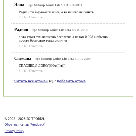
Элла
про
Makeup Guide Lite 1.1
[11-03-2011]
Радион ты выражайся яснее, а то ничего не понять
6
|
6
|
Ответить
Радион
про
Makeup Guide Lite 1.0.4
[27-06-2010]
а это стоит там написано бесплатно а потом 0.00$ а обычно
просто бесплатно тогда стоит ли
6
|
6
|
Ответить
Снежана
про
Makeup Guide Lite 1.0.4
[17-12-2009]
СПАСИБО,Я ДОВОЛЬНА:)))))))
6
|
6
|
Ответить
Читать все отзывы
(6) /
Добавить отзыв
Категории
© 2002—2026 SOFTPORTAL
Обратная связь (Feedback)
Privacy Policy