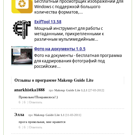
Бесплатный просмотрщик изображений для
Windows с поддержкой большого
количества форматов,...
ExifTool 13.58
Мощный инструмент для работы с
метаданными, прикрепленными к
различным мультимедийным...
Фото на документы 1.0.5
Фото на документы - бесплатная программа
для кадрирования фотографий под
российские...
Отзывы о программе Makeup Guide Lite
anarkhistka1888
про
Makeup Guide Lite 1.2.1
[27-03-2012]
Прикольно!Понравилось!:)
6
|
6
|
Ответить
Элла
про
Makeup Guide Lite 1.1
[11-03-2011]
прога прикольная, мне нравится
6
|
6
|
Ответить