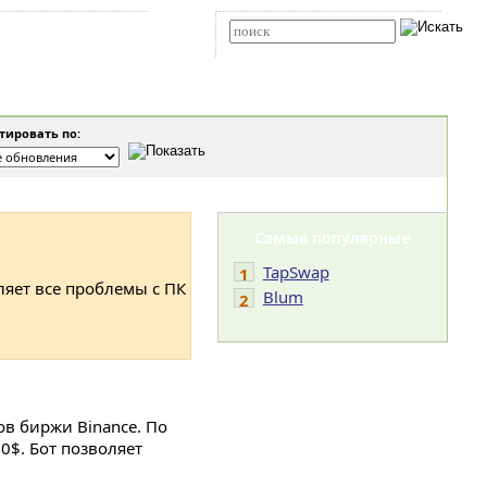
Карта сайта
RSS
Расширенный поиск
ировать по:
Самые популярные
TapSwap
1
ляет все проблемы с ПК
Blum
2
в биржи Binance. По
$. Бот позволяет