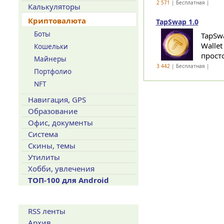
2 571
| Бесплатная |
Калькуляторы
Криптовалюта
TapSwap 1.0
Боты
TapSw
Walle
Кошельки
прост
Майнеры
3 442
| Бесплатная |
Портфолио
NFT
Навигация, GPS
Образование
Офис, документы
Система
Скины, темы
Утилиты
Хобби, увлечения
ТОП-100 для Android
Сервисы
RSS ленты
Архив