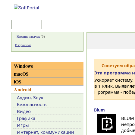
Программы
Статьи
Корзина закачек
(
0
)
Избранные
Категории
Windows
Советуем обр
Эта программа н
macOS
Ускоряет систему,
iOS
в 1 клик. Выявля
Android
Программа - побе
Аудио, Звук
Безопасность
Blum
Видео
Графика
BLUM 
непро
Игры
добыв
Интернет, коммуникации