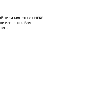
майнили монеты от HERE
уже известны. Вам
еты...