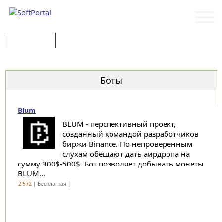
Программы
Статьи
Категории
Боты
Blum
BLUM - перспективный проект,
созданный командой разработчиков
биржи Binance. По непроверенным
слухам обещают дать аирдропа на
сумму 300$-500$. Бот позволяет добывать монеты
BLUM...
2 572
| Бесплатная |