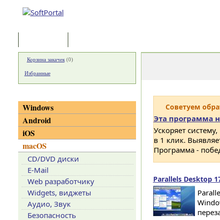
Программы
Статьи
Корзина закачек
(
0
)
Избранные
Категории
Windows
Советуем обр
Эта программа н
Android
Ускоряет систему,
iOS
в 1 клик. Выявля
macOS
Программа - побе
CD/DVD диски
E-Mail
Parallels Desktop 1
Web разработчику
Widgets, виджеты
Paral
Window
Аудио, Звук
переза
Безопасность