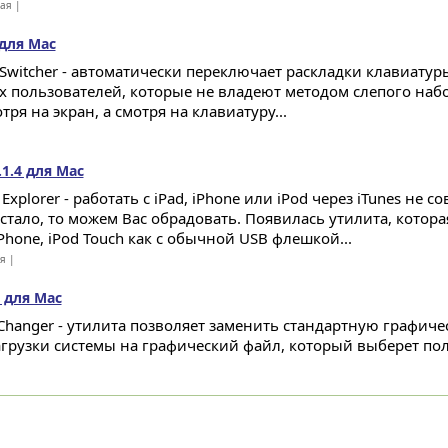
ная |
 для Mac
 Switcher - автоматически переключает раскладки клавиатур
ех пользователей, которые не владеют методом слепого набор
тря на экран, а смотря на клавиатуру...
.1.4 для Mac
Explorer - работать с iPad, iPhone или iPod через iTunes не с
остало, то можем Вас обрадовать. Появилась утилита, котора
iPhone, iPod Touch как с обычной USB флешкой...
ая |
3 для Mac
Changer - утилита позволяет заменить стандартную графичес
агрузки системы на графический файл, который выберет пол