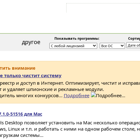
Войти на аккаунт
Зарегистрироваться
Показывать программы:
Сортир
другое
атить внимание
е только чистит систему
 реестр и доступ в Интернет. Оптимизирует, чистит и исправ
ет и удаляет шпионские и рекламные модули.
дитель многих конкурсов...
Подробнее
7.1.0-51516 для Mac
lels Desktop позволяет установить на Mac несколько операци
s, Linux и т.п. и работать с ними на одном рабочем столе, 
грузкам системы...