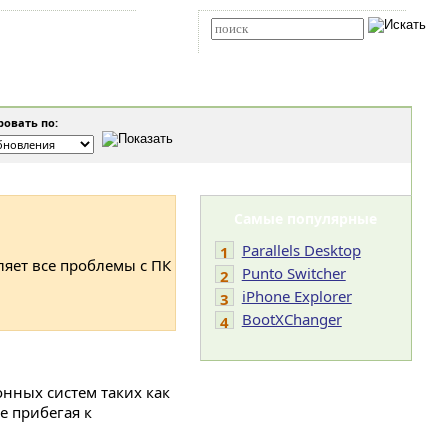
Карта сайта
RSS
Расширенный поиск
овать по:
Самые популярные
Parallels Desktop
1
ляет все проблемы с ПК
Punto Switcher
2
iPhone Explorer
3
BootXChanger
4
онных систем таких как
не прибегая к