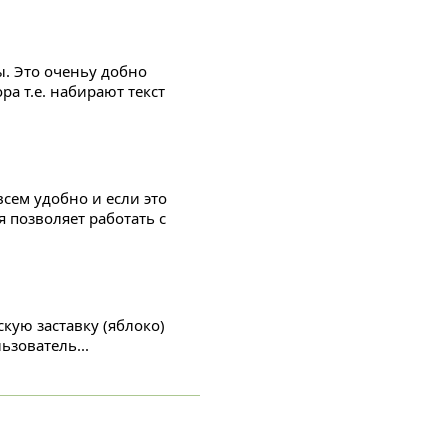
ы. Это оченьу добно
а т.е. набирают текст
овсем удобно и если это
я позволяет работать с
кую заставку (яблоко)
ьзователь...