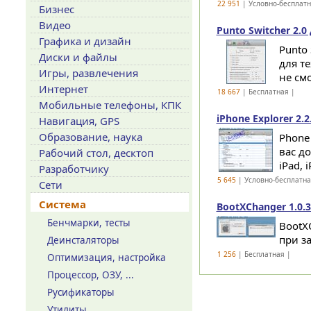
22 951
| Условно-бесплат
Бизнес
Видео
Punto Switcher 2.0
Графика и дизайн
Punto
Диски и файлы
для т
Игры, развлечения
не смо
Интернет
18 667
| Бесплатная |
Мобильные телефоны, КПК
iPhone Explorer 2.2
Навигация, GPS
Образование, наука
Phone 
вас д
Рабочий стол, десктоп
iPad, 
Разработчику
5 645
| Условно-бесплатн
Сети
Система
BootXChanger 1.0.
Бенчмарки, тесты
BootX
при з
Деинсталяторы
1 256
| Бесплатная |
Оптимизация, настройка
Процессор, ОЗУ, ...
Русификаторы
Утилиты