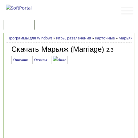
Программы
Статьи
Программы для Windows
»
Игры, развлечения
»
Карточные
»
Марьяж (M
Скачать Марьяж (Marriage)
2.3
Описание
Отзывы