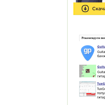
Рекомендуем по
Guita
Guita
банжо
Guit
Guit
гита
TuxGu
TuxGu
попу
гитар