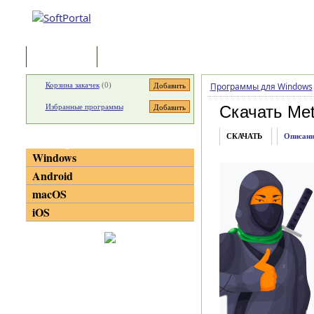
Программы
Статьи
Корзина закачек
(
0
)
Программы для Windows
Избранные программы
Скачать Me
СКАЧАТЬ
Описани
Категории
Windows
Android
macOS
iOS