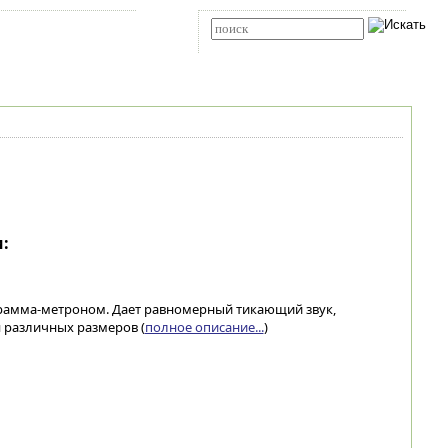
Карта сайта
RSS
Расширенный поиск
:
грамма-метроном. Дает равномерный тикающий звук,
 различных размеров (
полное описание...
)