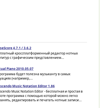
eScore 4.7.1 / 3.6.2
сплатный кроссплатформенный редактор нотных
титур с графическим представлением...
tual Piano 2010.05.07
- программа будет полезна музыканту в самых
уациях (например,...
scendo Music Notation Editor 1.86
scendo Music Notation Editor - бесплатная и простая в
боте программа с помощью которой можно легко
ранять, редактировать и печатать нотные записи...