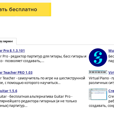
пулярное
r Pro 8.1.3.101
Mus
r Pro - редактор партитур для гитары, басс-гитары и
Бе
 - позволяет создавать,...
пар
ar Teacher PRO 1.03
Vir
ar Teacher - самоучитель по игре на шестиструнной
Virtual Piano 
ре, с помощью которого научиться...
различных сит
itar 1.5.6
Cre
itar - бесплатная альтернатива Guitar Pro -
Cre
лярнейшего редактора гитарных (и не только
ра
ных) партитур...
создавать, сох