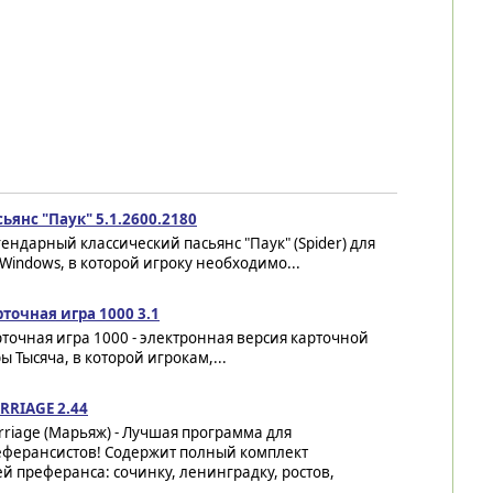
ьянс "Паук" 5.1.2600.2180
ендарный классический пасьянс "Паук" (Spider) для
Windows, в которой игроку необходимо...
точная игра 1000 3.1
точная игра 1000 - электронная версия карточной
ы Тысяча, в которой игрокам,...
RRIAGE 2.44
riage (Марьяж) - Лучшая программа для
еферансистов! Содержит полный комплект
й преферанса: сочинку, ленинградку, ростов,