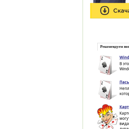
Рекомендуем по
Wind
В эт
Wind
Пась
Непл
кото
Карт
Карт
могу
вида
дурак