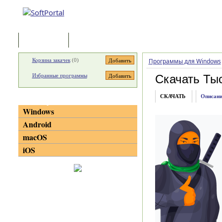
Программы
Статьи
Корзина закачек
(
0
)
Программы для Windows
Избранные программы
Скачать Ты
СКАЧАТЬ
Описани
Категории
Windows
Android
macOS
iOS