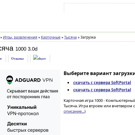
Войти на аккаунт
Зарегистрироваться
»
Игры, развлечения
»
Карточные
»
Тысяча
»
Загрузка
сяча
1000 3.0d
е
Отзывы
Выберите вариант загрузки
скачать с сервера SoftPortal
скачать с сервера SoftPortal
Карточная игра 1000 - Компьютерны
Тысяча. Игра втроем или вчетвером 
описание...
)