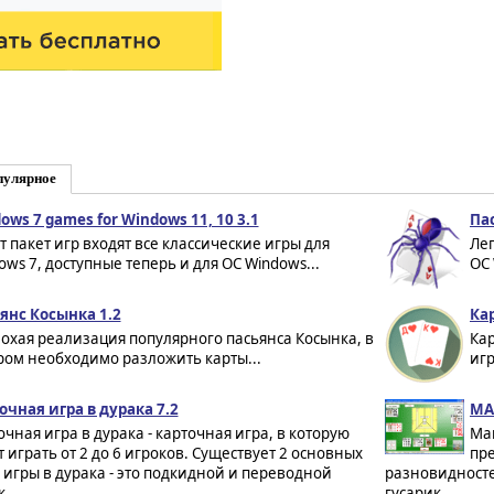
пулярное
ows 7 games for Windows 11, 10 3.1
Пас
от пакет игр входят все классические игры для
Лег
ows 7, доступные теперь и для ОС Windows...
ОС 
янс Косынка 1.2
Кар
охая реализация популярного пасьянса Косынка, в
Кар
ром необходимо разложить карты...
игр
очная игра в дурака 7.2
MA
очная игра в дурака - карточная игра, в которую
Mar
т играть от 2 до 6 игроков. Существует 2 основных
пр
 игры в дурака - это подкидной и переводной
разновидносте
...
гусарик....