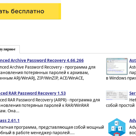
пулярное
nced Archive Password Recovery 4.66.266
Ast
nced Archive Password Recovery - программа для
Ast
тановления потерянных паролей к архивам,
пар
анным ARJ/WinARJ, ZIP/WinZIP, ACE/WinACE,
в Windows при
ced RAR Password Recovery 1.53
Ser
ced RAR Password Recovery (ARPR) - программа для
Неб
ановления потеряных паролей к RAR/WinRAR
собой простой 
ам. Она...
ass 2.61.1
Adv
латная программа, представляющая собой мощный
Adv
обный в работе менеджер паролей....
во