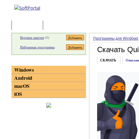
Программы
Статьи
Корзина закачек
(
0
)
Программы для Windows
Избранные программы
Скачать Qui
СКАЧАТЬ
Описани
Категории
Windows
Android
macOS
iOS