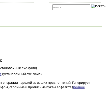
Карта сайта
RSS
Расширенный поиск
:
установочный exe-файл)
а
(установочный exe-файл)
ля генерации паролей из ваших предпочтений. Генерирует
ифры, строчные и прописные буквы алфавита (
полное