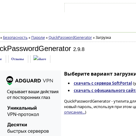
Войти на аккаунт
Зарегистрироваться
»
Безопасность
»
Пароли
»
QuickPasswordGenerator
»
Загрузка
ckPasswordGenerator
2.9.8
е
Отзывы
Выберите вариант загрузки
скачать с сервера SoftPortal
(
скачать с официального сайт
QuickPasswordGenerator - утилита д
новый пароль, используя при этом ц
описание...
)