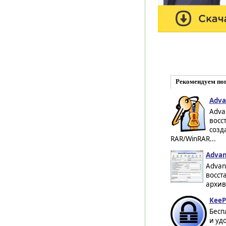
Рекомендуем по
Adva
Adva
восс
созд
RAR/WinRAR...
Advan
Advan
восст
архив
KeeP
Бесп
и уд