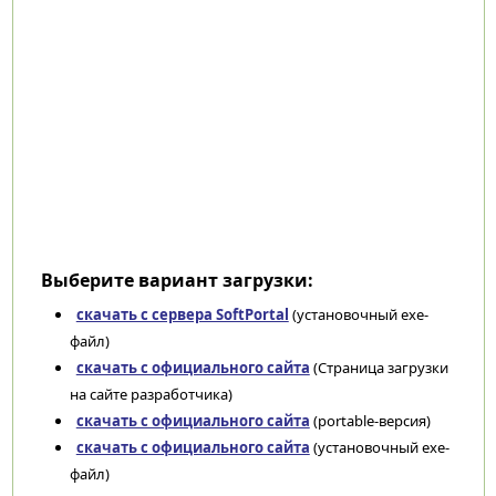
Выберите вариант загрузки:
скачать с сервера SoftPortal
(установочный exe-
файл)
скачать с официального сайта
(Страница загрузки
на сайте разработчика)
скачать с официального сайта
(portable-версия)
скачать с официального сайта
(установочный exe-
файл)