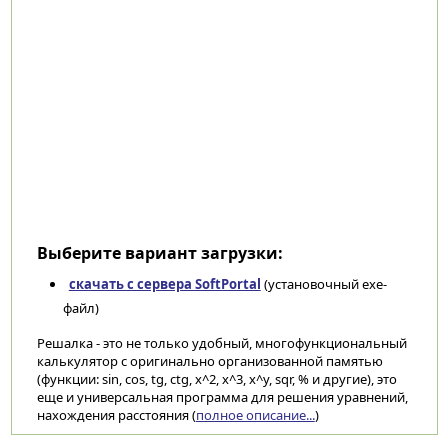
Выберите вариант загрузки:
скачать с сервера SoftPortal
(установочный exe-
файл)
Решалка - это не только удобный, многофункциональный
калькулятор с оригинально организованной памятью
(функции: sin, cos, tg, ctg, x^2, x^3, x^y, sqr, % и другие), это
еще и универсальная программа для решения уравнений,
нахождения расстояния (
полное описание...
)