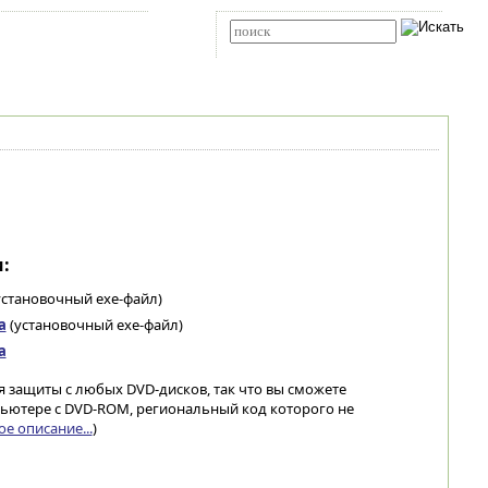
Карта сайта
RSS
Расширенный поиск
:
установочный exe-файл)
а
(установочный exe-файл)
а
 защиты с любых DVD-дисков, так что вы сможете
ьютере с DVD-ROM, региональный код которого не
е описание...
)