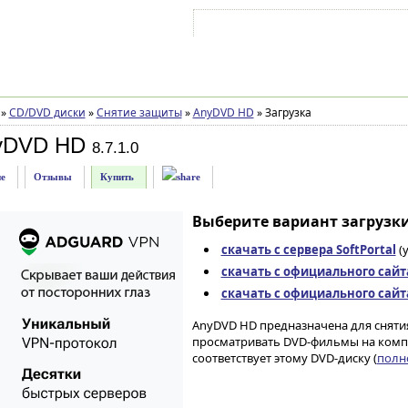
Войти на аккаунт
Зарегистрироваться
»
CD/DVD диски
»
Снятие защиты
»
AnyDVD HD
»
Загрузка
yDVD HD
8.7.1.0
е
Отзывы
Купить
Выберите вариант загрузки
скачать с сервера SoftPortal
(
скачать с официального сайт
скачать с официального сайт
AnyDVD HD предназначена для снятия
просматривать DVD-фильмы на комп
соответствует этому DVD-диску (
полно