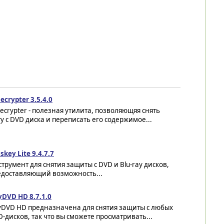
ecrypter 3.5.4.0
ecrypter - полезная утилита, позволяющяя снять
у с DVD диска и переписать его содержимое...
skey Lite 9.4.7.7
трумент для снятия защиты с DVD и Blu-ray дисков,
едоставляющий возможность...
yDVD HD 8.7.1.0
yDVD HD предназначена для снятия защиты с любых
-дисков, так что вы сможете просматривать...