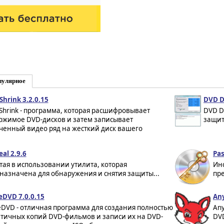
пулярное
Shrink 3.2.0.15
DVD D
Shrink - программа, которая расшифровывает
DVD D
ржимое DVD-дисков и затем записывает
защит
ченный видео ряд на жесткий диск вашего
al 2.9.6
Pas
тая в использовании утилита, которая
Инс
назначена для обнаружения и снятия защиты...
пр
eDVD 7.0.0.15
An
eDVD - отличная программа для создания полностью
An
тичных копий DVD-фильмов и записи их на DVD-
DVD