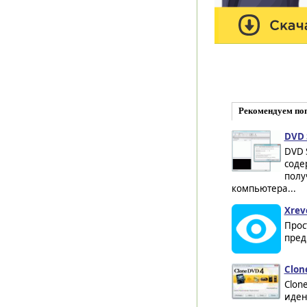
Рекомендуем по
DVD 
DVD 
соде
полу
компьютера...
Xreve
Прос
пред
Clon
Clon
иден