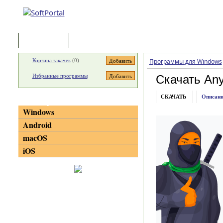
Программы
Статьи
Корзина закачек
(
0
)
Программы для Windows
Избранные программы
Скачать An
СКАЧАТЬ
Описани
Категории
Windows
Android
macOS
iOS