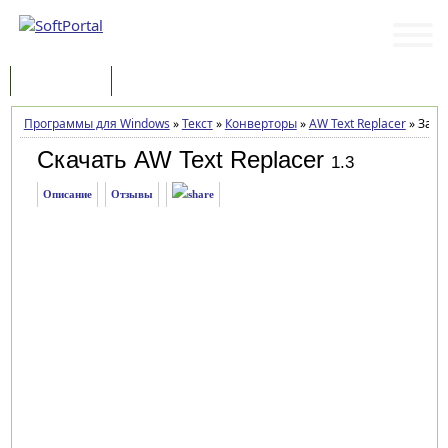
Программы
Статьи
Программы для Windows
»
Текст
»
Конверторы
»
AW Text Replacer
»
Загр
Скачать AW Text Replacer
1.3
Описание
Отзывы