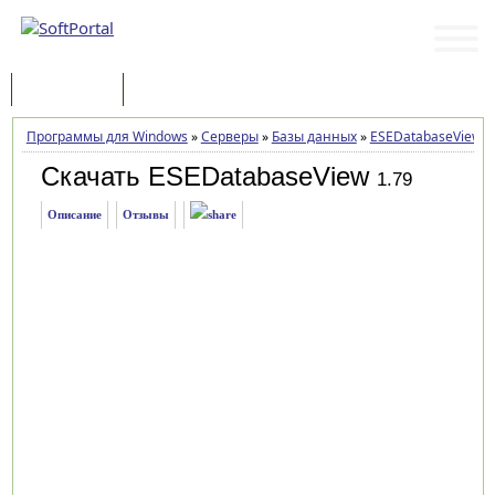
Программы
Статьи
Программы для Windows
»
Серверы
»
Базы данных
»
ESEDatabaseView
»
Скачать ESEDatabaseView
1.79
Описание
Отзывы