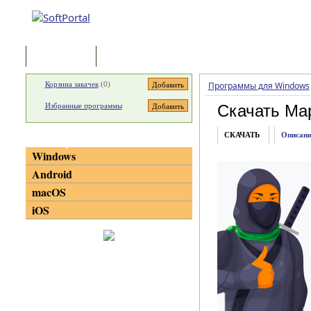
Программы
Статьи
Корзина закачек
(
0
)
Программы для Windows
Избранные программы
Скачать Ma
СКАЧАТЬ
Описани
Категории
Windows
Android
macOS
iOS