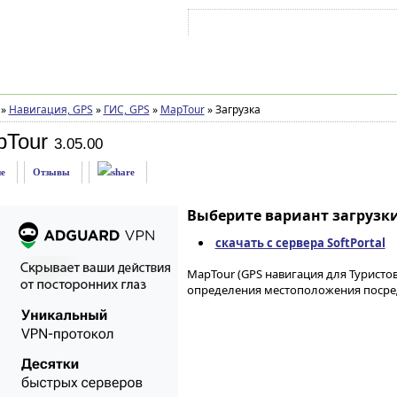
Войти на аккаунт
Зарегистрироваться
»
Навигация, GPS
»
ГИС, GPS
»
MapTour
»
Загрузка
pTour
3.05.00
е
Отзывы
Выберите вариант загрузки
скачать с сервера SoftPortal
MapTour (GPS навигация для Туристо
определения местоположения посред