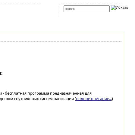
Карта сайта
RSS
Расширенный поиск
:
в) - бесплатная программа предназначенная для
ством спутниковых систем навигации (
полное описание...
)