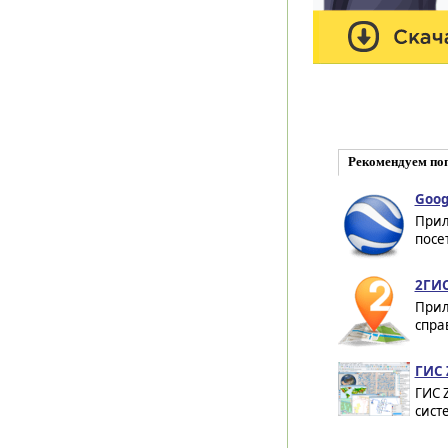
Рекомендуем по
Goog
Прил
посе
2ГИС
Прил
спра
ГИС 
ГИС 
сист