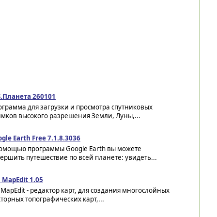
S.Планета 260101
грамма для загрузки и просмотра спутниковых
мков высокого разрешения Земли, Луны,...
gle Earth Free 7.1.8.3036
помощью программы Google Earth вы можете
ершить путешествие по всей планете: увидеть...
 MapEdit 1.05
 MapEdit - редактор карт, для создания многослойных
торных топографических карт,...