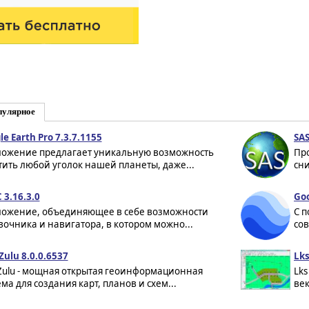
пулярное
le Earth Pro 7.3.7.1155
SA
ожение предлагает уникальную возможность
Про
тить любой уголок нашей планеты, даже...
сни
 3.16.3.0
Goo
ожение, объединяющее в себе возможности
С 
вочника и навигатора, в котором можно...
сов
Zulu 8.0.0.6537
Lks
Zulu - мощная открытая геоинформационная
Lks
ема для создания карт, планов и схем...
век